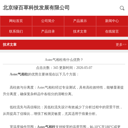
北京绿百草科技发展有限公司
网站首页
公司简介
产品展示
新闻中心
联系我们
产品目录
技术文章
在线留言
技术文章
更多>>
Astec气相柱有什么优势？
点击次数：345 更新时间：2026-05-07
Astec气相柱
的优势主要体现在以下几个方面：
高柱效与分离度：Astec气相柱经过专业测试，具有高柱效特性，能够显著提
升分离度，确保复杂样品中各组分的清晰分离。
低柱流失与高信噪比：其低柱流失设计有效减少了分析过程中的背景干扰，
从而提高了信噪比，增强了检测灵敏度，尤其适用于痕量分析。
宽温度操作范围：
Astec气相柱
支持较宽的温度范围，如-10°C至180°C或更