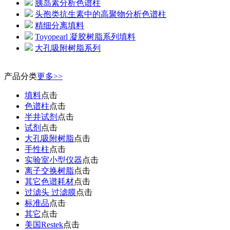
胰岛素分析色谱柱
头孢类抗生素中的高聚物分析色谱柱
精细分离填料
Toyopearl 凝胶树脂系列填料
大孔吸附树脂系列
产品分类
更多>>
填料
点击
色谱柱
点击
半井试剂
点击
试剂
点击
大孔吸附树脂
点击
手性柱
点击
实验室小型仪器
点击
离子交换树脂
点击
其它色谱耗材
点击
过滤头 过滤膜
点击
标准品
点击
其它
点击
美国Restek
点击