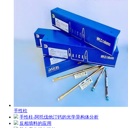
手性柱
手性柱-阿托伐他汀钙的光学异构体分析
反相填料的应用