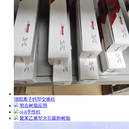
强阳离子钙型交换柱
螯合树脂应用
oj-h手性柱
聚苯乙烯型大孔吸附树脂