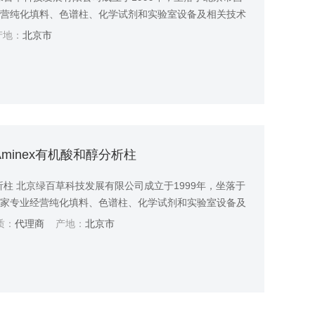
经营纯化填料、色谱柱、化学试剂和实验室设备及相关技术
应用于制药、生物、食品、环境和农业等领域。
地：
北京市
Aminex有机酸和醇分析柱
分析柱 北京绿百草科技发展有限公司成立于1999年，坐落于
一家专业经营纯化填料、色谱柱、化学试剂和实验室设备及
产品主要应用于制药、生物、食品、环境和农业等领域。凭
质：
代理商
产地：
北京市
科技与广大客户建立了长期稳定的战略合作关系，被众多企
，得到了政府部门的关怀和有力支持。