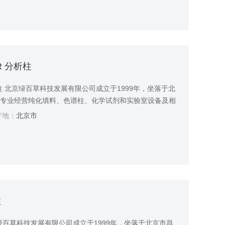
-R 分析柱
 分析柱 北京绿百草科技发展有限公司成立于1999年，坐落于北
家专业经营纯化填料、色谱柱、化学试剂和实验室设备及相
品主要应用于制药、生物、食品、环境和农业等领域。
地：
北京市
柱
北京绿百草科技发展有限公司成立于1999年，坐落于北京市昌