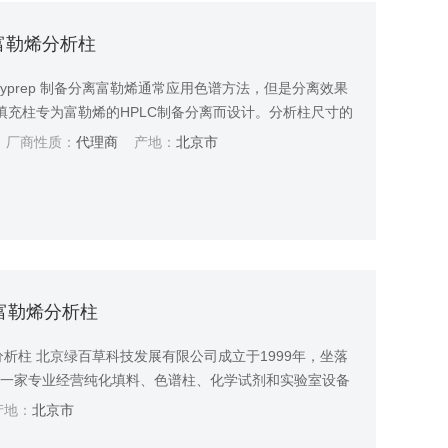
ep富勒烯分析柱
uckyprep 制备分离富勒烯通常应用色谱方法，但是分离效果
prep 填充柱专为富勒烯的HPLC制备分离而设计。分析柱尺寸的
量相同，所以使用HPLC分析系统可制备分离富勒烯，因
厂商性质：
代理商
产地：
北京市
p色谱柱化学键合硅胶，所以不需要特殊的操作技术。
B/富勒烯分析柱
富勒烯分析柱 北京绿百草科技发展有限公司成立于1999年，坐落
是一家专业经营纯化填料、色谱柱、化学试剂和实验室设备
，产品主要应用于制药、生物、食品、环境和农业等领域。
地：
北京市