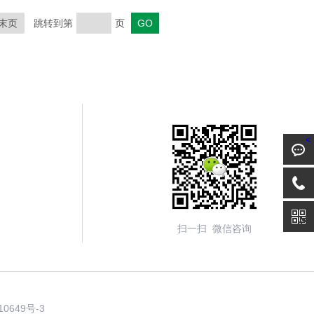
末页
跳转到第
页
<
扫一扫 微信咨询
10649号-3