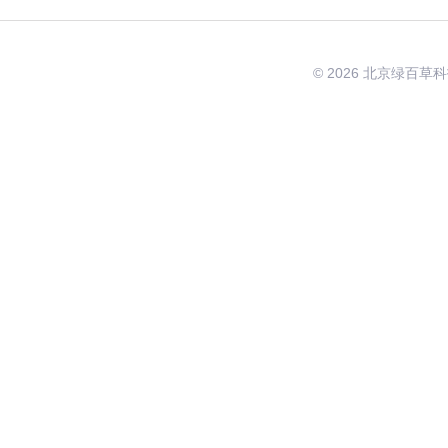
正相色谱柱
填充气相色谱柱
© 2026 北京绿百草科技