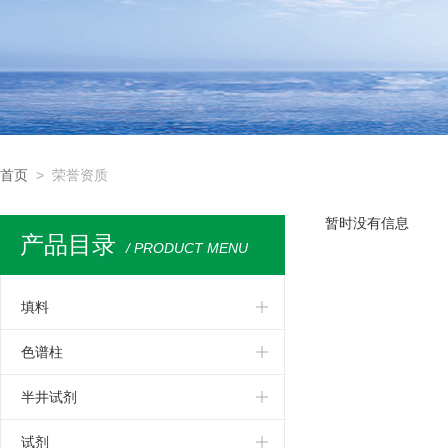
首页
> 荣誉资质
暂时没有信息
产品目录
/ PRODUCT MENU
填料
大孔树脂
色谱柱
凝胶过滤填料
固相萃取小柱
半井试剂
高纯填料
保护柱
培养基
试剂