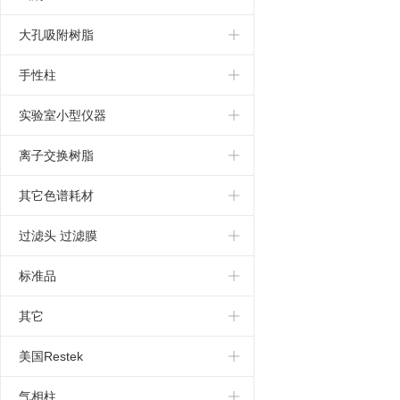
金属清除剂
专用柱
固定液
大孔吸附树脂
GE填料
气相色谱
树脂
手性柱
反相填料
核壳柱
三菱树脂
乳酸手性柱
实验室小型仪器
亲水C18填料
配件
螯合树脂
大赛璐手性柱
离子交换树脂
葡聚糖凝胶填料
分析柱
卵粘蛋白手性柱
其它色谱耗材
萃取柱
针式过滤器
过滤头 过滤膜
tskgel
蠕动泵
标准品
光学异构体分析
柱温箱
EP
其它
尺寸排阻色谱柱
萃取小柱
USP
固相萃取
美国Restek
环糊精液相色谱柱
杂质
预装柱
苏玛罐
气相柱