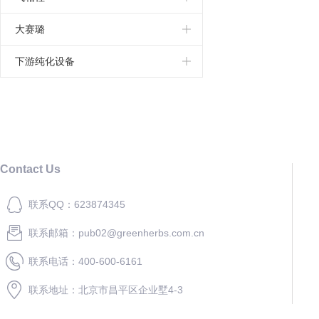
强阳离子钙型交换柱
欧洲药典
GC-e/PSA固相萃取柱
空气采样罐
分析专用柱
大赛璐
氨基酸分析专用柱
采样器
固相萃取柱
下游纯化设备
反相c18色谱柱
萃取小柱。
毛细柱
反相色谱柱
采样气袋
手性色谱柱
GL气相柱
Contact Us
凝胶色谱柱
SPE固相萃取小柱
联系QQ：623874345
毛细管气相色谱柱
联系邮箱：pub02@greenherbs.com.cn
离子交换色谱柱
联系电话：400-600-6161
凝胶过滤色谱柱
联系地址：北京市昌平区企业墅4-3
疏水反应色谱柱