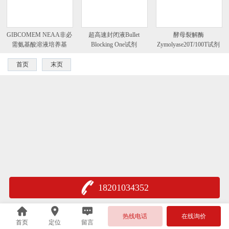
GIBCOMEM NEAA非必
超高速封闭液Bullet
酵母裂解酶
需氨基酸溶液培养基
Blocking One试剂
Zymolyase20T/100T试剂
首页
末页
18201034352
热线电话
在线询价
首页
定位
留言