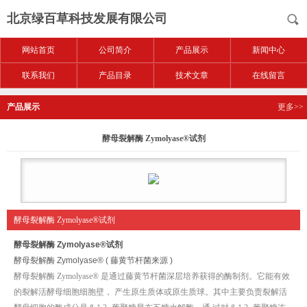
北京绿百草科技发展有限公司
网站首页
公司简介
产品展示
新闻中心
联系我们
产品目录
技术文章
在线留言
产品展示
更多>>
酵母裂解酶 Zymolyase®试剂
酵母裂解酶 Zymolyase®试剂
酵母裂解酶 Zymolyase®试剂
酵母裂解酶 Zymolyase® ( 藤黄节杆菌来源 )
酵母裂解酶
Zymolyase®
是通过藤黄节杆菌深层培养获得的酶制剂。它能有效
的裂解活酵母细胞细胞壁， 产生原生质体或原生质球。其中主要负责裂解活