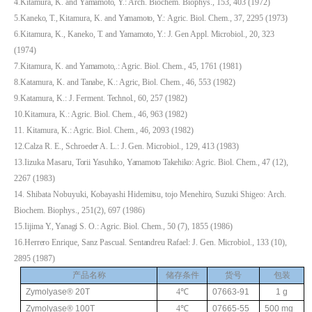
4.Kitamura, K. and
Yamamoto,
Y.:
Arch.
Biochem. Biophys., 153, 403 (1972)
5.Kaneko,
T.,
Kitamura,
K. and
Yamamoto,
Y.:
Agric. Biol. Chem., 37, 2295 (1973)
6.Kitamura, K.,
Kaneko,
T.
and
Yamamoto,
Y.:
J.
Gen Appl.
Microbiol.,
20, 323
(1974)
7.Kitamura, K. and
Yamamoto,.:
Agric. Biol. Chem., 45, 1761 (1981)
8.Katamura, K. and
Tanabe,
K.: Agric, Biol. Chem., 46, 553 (1982)
9.Katamura, K.:
J.
Ferment.
Technol.,
60, 257 (1982)
10.Kitamura, K.: Agric. Biol. Chem., 46, 963 (1982)
11. Kitamura, K.: Agric. Biol. Chem., 46, 2093 (1982)
12.Calza R. E.,
Schroeder
A. L.:
J.
Gen.
Microbiol.,
129, 413 (1983)
13.Iizuka Masaru,
Torii
Yasuhiko,
Yamamoto
Takehiko:
Agric. Biol. Chem., 47 (12),
2267 (1983)
14.
Shibata
Nobuyuki,
Kobayashi
Hidemitsu,
tojo
Menehiro,
Suzuki Shigeo:
Arch.
Biochem. Biophys., 251(2), 697 (1986)
15.Iijima
Y.,
Yanagi
S.
O.:
Agric. Biol. Chem., 50 (7), 1855 (1986)
16.Herrero
Enrique, Sanz
Pascual.
Sentandreu
Rafael:
J.
Gen.
Microbiol.,
133 (10),
2895 (1987)
产品名称
储存条件
货号
包装
Zymolyase® 20T
4
℃
07663-91
1 g
Zymolyase® 100T
4
℃
07665-55
500 mg