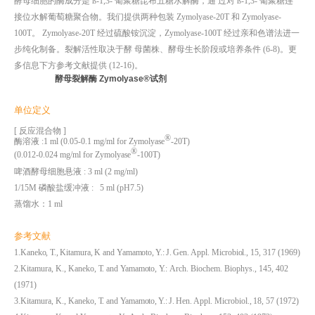
酵母细胞的酶成分是
ß-1,3-
葡聚糖昆布五糖水解酶，通 过对
ß-1,3-
葡聚糖连
接位水解葡萄糖聚合物。我们提供两种包装
Zymolyase-20T
和
Zymolyase-
100T
。
Zymolyase-20T
经过硫酸铵沉淀，
Zymolyase-100T
经过亲和色谱法进一
步纯化制备。裂解活性取决于酵 母菌株、酵母生长阶段或培养条件
(6-8)
。更
多信息下方参考文献提供
(12-16)
。
酵母裂解酶 Zymolyase®试剂
单位定义
[
反应混合物
]
®
酶溶液
:1 ml (0.05-0.1 mg/ml for
Zymolyase
-20T)
®
(0.012-0.024 mg/ml for
Zymolyase
-100T)
啤酒酵母细胞悬液
: 3 ml (2 mg/ml)
1/15M
磷酸盐缓冲液
: 5 ml (pH7.5)
蒸馏水：
1 ml
参考文献
1.Kaneko,
T.,
Kitamura,
K and
Yamamoto,
Y.: J.
Gen. Appl.
Microbiol.,
15, 317 (1969)
2.Kitamura, K.,
Kaneko,
T.
and
Yamamoto,
Y.:
Arch.
Biochem. Biophys., 145, 402
(1971)
3.Kitamura, K.,
Kaneko,
T.
and
Yamamoto,
Y.: J.
Hen. Appl.
Microbiol.,
18, 57 (1972)