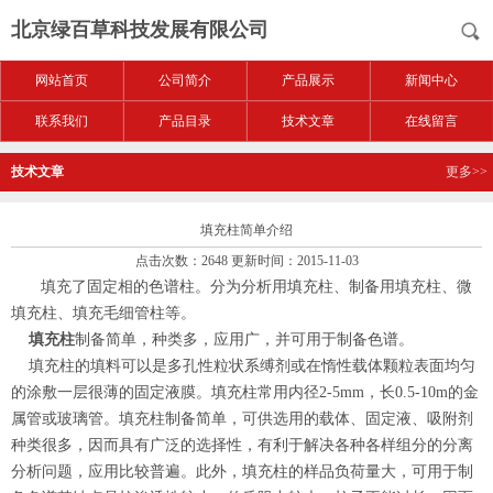
北京绿百草科技发展有限公司
网站首页
公司简介
产品展示
新闻中心
联系我们
产品目录
技术文章
在线留言
技术文章
更多>>
填充柱简单介绍
点击次数：2648 更新时间：2015-11-03
填充了固定相的色谱柱。分为分析用填充柱、制备用填充柱、微
填充柱、填充毛细管柱等。
填充柱
制备简单，种类多，应用广，并可用于制备色谱。
填充柱的填料可以是多孔性粒状系缚剂或在惰性载体颗粒表面均匀
的涂敷一层很薄的固定液膜。填充柱常用内径
2-5mm
，长
0.5-10m
的金
属管或玻璃管。填充柱制备简单，可供选用的载体、固定液、吸附剂
种类很多，因而具有广泛的选择性，有利于解决各种各样组分的分离
分析问题，应用比较普遍。此外，填充柱的样品负荷量大，可用于制