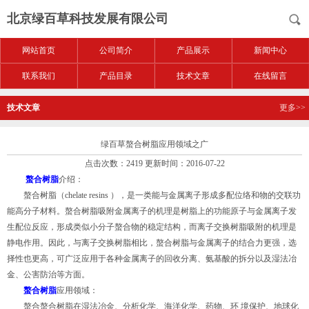
北京绿百草科技发展有限公司
网站首页
公司简介
产品展示
新闻中心
联系我们
产品目录
技术文章
在线留言
技术文章
更多>>
绿百草螯合树脂应用领域之广
点击次数：2419 更新时间：2016-07-22
螯合树脂
介绍：
螯合树脂（chelate resins ），是一类能与金属离子形成多配位络和物的交联功
能高分子材料。螯合树脂吸附金属离子的机理是树脂上的功能原子与金属离子发
生配位反应，形成类似小分子螯合物的稳定结构，而离子交换树脂吸附的机理是
静电作用。因此，与离子交换树脂相比，螯合树脂与金属离子的结合力更强，选
择性也更高，可广泛应用于各种金属离子的回收分离、氨基酸的拆分以及湿法冶
金、公害防治等方面。
螯合树脂
应用领域：
螯合螯合树脂在湿法冶金、分析化学、海洋化学、药物、环 境保护、地球化