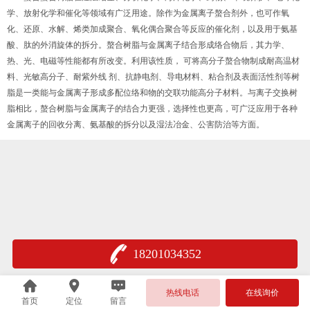
学、放射化学和催化等领域有广泛用途。除作为金属离子螯合剂外，也可作氧
化、还原、水解、烯类加成聚合、氧化偶合聚合等反应的催化剂，以及用于氨基
酸、肽的外消旋体的拆分。螯合树脂与金属离子结合形成络合物后，其力学、
热、光、电磁等性能都有所改变。利用该性质， 可将高分子螯合物制成耐高温材
料、光敏高分子、耐紫外线 剂、抗静电剂、导电材料、粘合剂及表面活性剂等树
脂是一类能与金属离子形成多配位络和物的交联功能高分子材料。与离子交换树
脂相比，螯合树脂与金属离子的结合力更强，选择性也更高，可广泛应用于各种
金属离子的回收分离、氨基酸的拆分以及湿法冶金、公害防治等方面。
18201034352
热线电话
在线询价
首页
定位
留言