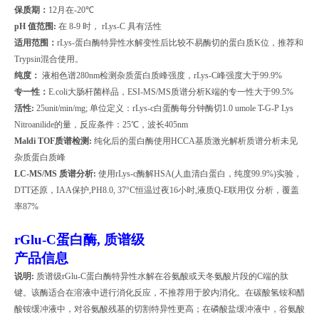
保质期：
12
月在
-20
℃
pH
值范围
:
在
8-9
时，
rLys-C
具有活性
适用范围：
rLys-
蛋白酶特异性水解变性后比较不易酶切的蛋白质
K
位，推荐和
Trypsin
混合使用。
纯度：
液相色谱
280nm
检测杂质蛋白质峰强度，
rLys-C
峰强度大于
99.9%
专一性：
E.coli
大肠杆菌样品，
ESI-MS/MS
质谱分析
K
端的专一性大于
99.5%
活性
:
25unit/min/mg;
单位定义：
rLys-c
白蛋酶每分钟酶切
1.0 umole T-G-P Lys
Nitroanilide
的量，反应条件：
25
℃，波长
405nm
Maldi TOF
质谱检测
:
纯化后的蛋白酶使用
HCCA
基质激光解析质谱分析未见
杂质蛋白质峰
LC-MS/MS
质谱分析
:
使用
rLys-c
酶解
HSA(
人血清白蛋白，纯度
99.9%)
实验，
DTT
还原，
IAA
保护
,PH8.0, 37
°
C
恒温过夜
16
小时
,
液质
Q-E
联用仪
分析，覆盖
率
87%
rGlu-C
蛋白酶, 质谱级
产品信息
说明
:
质谱级
rGlu-C
蛋白酶特异性水解在谷氨酸或天冬氨酸片段的
C
端的肽
键。该酶适合在溶液中进行消化反应，不推荐用于胶内消化。在碳酸氢铵和醋
酸铵缓冲液中，对谷氨酸残基的切割特异性更高；在磷酸盐缓冲液中，谷氨酸