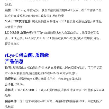
99.8%
活性
:
13397u/mg;
单位定义：胰蛋白酶同酶底物
BAEE
反应，在
25
℃需要产生
每分钟在波长
253nm
每
0.001
吸收值的差的数量
Maldi TOF
质谱检测
:
纯化后的蛋白酶使用
HCCA
基质激光解析质谱分析未见
杂质蛋白质峰
LC-MS/MS
质谱分析
:
使用
Trypsin
酶解
HSA(
人血清白蛋白，纯度
99.9%)
实
验，
DTT
还原，
IAA
保护
,PH8.0, 37
°
C
恒温过夜
16
小时
,
液质
Q-E
联用仪
分析，
覆盖率
86%
rLys-C
蛋白酶, 质谱级
产品信息
说明
:
质谱级
rLys-
蛋白酶特异性水解在赖氨酸片段的
C
端的肽键。可用于提高
对不易水解的蛋白质的消化
;
推荐在
6-8M
尿素溶液中进行
物理形态
:
质谱级
rLys-C
蛋白酶是冻干粉，含
0.5mg
海藻糖
/
瓶
分子量
:
27kDa.
溶解液（
HLS HAc001C
）
：
rLys-C
蛋白酶复溶解缓冲液建议
1mM
盐酸或
50mM
醋酸
储存条件：
冻干粉末存储在
-20
℃冰箱，再溶解的酶储存在
-20
℃。有效期见产
品标签