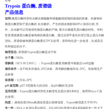
运输
Trypsin
蛋白酶, 质谱级
产品信息
说明
:
胰蛋白酶特异性水解在赖氨酸和精氨酸残留物的碳端的肽键。未修饰的
胰蛋白酶受制于蛋白酶的
自水解的，产生的残余物影响
HPLC
肽段分析
,
另
外，自水解可以导致假性胰蛋白酶的产物
,
显示出胰凝乳蛋白酶的特性。华利
世质谱级胰蛋白酶是修饰猪的胰蛋白酶，通过还原甲基化补偿它阻止蛋白水解
消化。质谱级修饰胰蛋白酶通过
TPCK
处理，亲和纯化进一步改进，生成高活
性和稳定的分子。
物理形态
:
质谱级
Trypsin
蛋白酶是冻干粉
分子量
:
23kDa.
溶解液
（
HLS HCL001C
）：
Trypsin
蛋白酶复溶解缓冲液建议
1mM
盐酸
储存条件：
冻干粉末存储在
-20
℃冰箱，再溶解的酶储存在
-20
℃。有效期见产
品标签
保质期：
12
月在
-20
℃
pH
值范围
:
pH7-9
范围有大的活性，在
pH4
翻转无活性
适用范围：
Trypsin
蛋白酶特异性水解变性后蛋白质
K
和
R
位，推荐和
rLys-C
混
合使用。
纯度：
液相色谱
280nm
检测杂质蛋白质峰强度，
Trypsin
峰强度大于
99.9%
专一性：
HSA
人血清白蛋白样品，
ESI-MS/MS
质谱分析
K
和
R
端的专一性大于