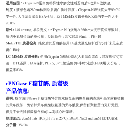
适用范围：
rTrypsin-N
蛋白酶特异性水解变性后蛋白质
K
位和
R
位肽键。
纯度：
液相色谱
280nm
检测杂质蛋白质峰强度，
rTrypsin-N
峰强度大于
99.0%
专一性
:
人血清白蛋白
HSA
样品，
ESI-MS/MS
质谱分析
R/K
端的专一性大于
95.0%
活性
:
140 unit/mg;
单位定义：
r Trypsin N
白蛋酶在
366nm
大光密度值半数时，
酶切叠氮酪蛋白的单位量，反应条件：
37
℃保温
30min
，
PH=10
Maldi TOF
质谱检测
:
纯化后的蛋白酶使用
FA
基质激光解析质谱分析未见杂质
蛋白质峰
LC-MS/MS
质谱分析
:
使用
rTrypsin N
酶解
HSA(
人血清白蛋白，纯度
99.9%)
实
验，
DTT
还原，
IAA
保护
, PH7.5, 37
°
C
恒温酶切
4
小时
,
液质
Q-E
联用仪
分析，
覆盖率
83%
rPNGase F
糖苷酶, 质谱级
产品信息
l
说明
:
质谱级
PNGase F
糖苷酶特异性水解复杂的糖蛋白的寡糖和高甘露糖链接
的天冬酰胺，酶切掉天冬氨酸脱氨基的天冬酰胺
,
保留低聚糖蛋白完好无损。
但是不会去除低聚糖含有α
(1
→
3)
核心岩藻糖。
物理形态
:
20mM Tris-HCl(pH 7.5 at 25
°
C), 50mM NaCl and 5mM EDTA
溶液
分子量
:
35kDa.