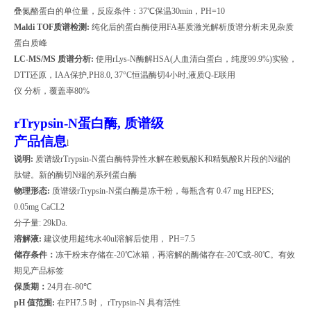
叠氮酪蛋白的单位量，反应条件：
37
℃保温
30min
，
PH=10
Maldi TOF
质谱检测
:
纯化后的蛋白酶使用
FA
基质激光解析质谱分析未见杂质
蛋白质峰
LC-MS/MS
质谱分析
:
使用
rLys-N
酶解
HSA(
人血清白蛋白，纯度
99.9%)
实验，
DTT
还原，
IAA
保护
,PH8.0, 37
°
C
恒温酶切
4
小时
,
液质
Q-E
联用
仪
分析，覆盖率
80%
rTrypsin-N
蛋白酶, 质谱级
产品信息
l
说明
:
质谱级
rTrypsin-N
蛋白酶特异性水解在赖氨酸
K
和精氨酸
R
片段的
N
端的
肽键。新的酶切
N
端的系列蛋白酶
物理形态
:
质谱级
rTrypsin-N
蛋白酶是冻干粉，每瓶含有
0.47 mg HEPES;
0.05mg CaCL2
分子量
: 29kDa.
溶解液
:
建议使用超纯水
40ul
溶解后使用，
PH=7.5
储存条件：
冻干粉末存储在
-20
℃冰箱，再溶解的酶储存在
-20
℃或
-80
℃。有效
期见产品标签
保质期：
24
月在
-80
℃
pH
值范围
:
在
PH7.5
时，
rTrypsin-N
具有
活性