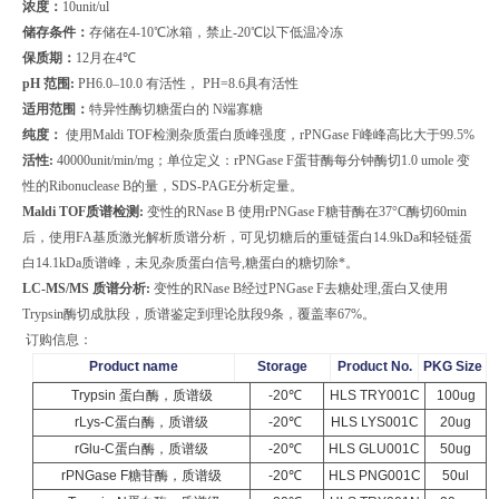
浓度：
10unit/ul
储存条件：
存储在
4-10
℃冰箱，禁止
-20
℃以下低温冷冻
保质期：
12
月在
4
℃
pH
范围
:
PH6.0
–
10.0
有活性，
PH=8.6
具有
活性
适用范围：
特异性酶切糖蛋白的
N
端寡糖
纯度：
使用
Maldi TOF
检测杂质蛋白质峰强度，
rPNGase F
峰峰高比大于
99.5%
活性
:
40000unit/min/mg
；单位定义：
rPNGase F
蛋苷酶每分钟酶切
1.0 umole
变
性的
Ribonuclease B
的量，
SDS-PAGE
分析定量。
Maldi TOF
质谱检测
:
变性的
RNase B
使用
rPNGase F
糖苷酶在
37
°
C
酶切
60min
后，使用
FA
基质激光解析质谱分析，可见切糖后的重链蛋白
14.9kDa
和轻链蛋
白
14.1kDa
质谱峰，未见杂质蛋白信号
,
糖蛋白的糖切除*。
LC-MS/MS
质谱分析
:
变性的
RNase B
经过
PNGase F
去糖处理
,
蛋白又使用
Trypsin
酶切成肽段，质谱鉴定到理论肽段
9
条，覆盖率
67%
。
订购信息：
Product name
Storage
Product No.
PKG Size
Trypsin
蛋白酶，质谱级
-20
℃
HLS TRY001C
100ug
rLys-C
蛋白酶，质谱级
-20
℃
HLS LYS001C
20ug
rGlu-C
蛋白酶，质谱级
-20
℃
HLS GLU001C
50ug
rPNGase F
糖苷酶，质谱级
-20
℃
HLS PNG001C
50ul