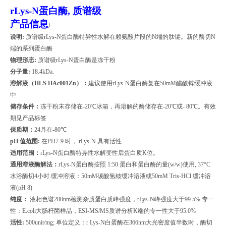
rLys-N
蛋白酶, 质谱级
产品信息
l
说明
:
质谱级
rLys-N
蛋白酶特异性水解在赖氨酸片段的
N
端的肽键。新的酶切
N
端的系列蛋白酶
物理形态
:
质谱级
rLys-N
蛋白酶是冻干粉
分子量
:
18.4kDa.
溶解液（
HLS HAc001Zn
）：
建议使用
rLys-N
蛋白酶复在
50mM
醋酸锌缓冲液
中
储存条件：
冻干粉末存储在
-20
℃冰箱，再溶解的酶储存在
-20
℃或
- 80
℃。有效
期见产品标签
保质期：
24
月在
-80
℃
pH
值范围
:
在
PH7-9
时，
rLys-N
具有活性
适用范围：
rLys-N
蛋白酶特异性水解变性后蛋白质
K
位。
通用溶液酶解法：
rLys-N
蛋白酶按照
1:50
蛋白和蛋白酶的量
(w/w)
使用
, 37
°
C
水浴酶切
4
小时
.
缓冲溶液：
50mM
碳酸氢铵缓冲溶液或
50mM Tris-HCl
缓冲溶
液
(pH 8)
纯度：
液相色谱
280nm
检测杂质蛋白质峰强度，
rLys-N
峰强度大于
99.5%
专一
性：
E.coli
大肠杆菌样品，
ESI-MS/MS
质谱分析
K
端的专一性大于
95.0%
活性
:
500unit/mg;
单位定义：
r Lys-N
白蛋酶在
366nm
大光密度值半数时，酶切