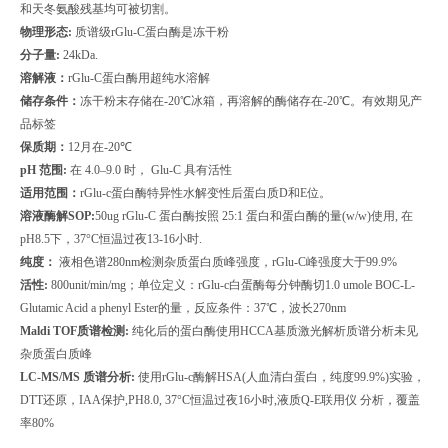
和天冬氨酸残基均可被切割。
物理形态
:
质谱级
rGlu-C
蛋白酶是冻干粉
分子量
:
24kDa.
溶解液：
rGlu-C
蛋白酶用超纯水溶解
储存条件：
冻干粉末存储在
-20
℃冰箱，再溶解的酶储存在
-20
℃。有效期见产
品标签
保质期：
12
月在
-20
℃
pH
范围
:
在
4.0
–
9.0
时，
Glu-C
具有活性
适用范围：
rGlu-c
蛋白酶特异性水解变性后蛋白质
D
和
E
位。
溶液酶解
SOP:
50ug rGlu-C
蛋白酶按照
25:1
蛋白和蛋白酶的量
(w/w)
使用
,
在
pH8.5
下，
37
°
C
恒温过夜
13-16
小时
.
纯度：
液相色谱
280nm
检测杂质蛋白质峰强度，
rGlu-C
峰强度大于
99.9%
活性
:
800unit/min/mg
；单位定义：
rGlu-c
白蛋酶每分钟酶切
1.0 umole BOC-L-
Glutamic Acid a phenyl Ester
的量，反应条件：
37
℃，波长
270nm
Maldi TOF
质谱检测
:
纯化后的蛋白酶使用
HCCA
基质激光解析质谱分析未见
杂质蛋白质峰
LC-MS/MS
质谱分析
:
使用
rGlu-c
酶解
HSA(
人血清白蛋白，纯度
99.9%)
实验，
DTT
还原，
IAA
保护
,PH8.0, 37
°
C
恒温过夜
16
小时
,
液质
Q-E
联用仪
分析，覆盖
率
80%