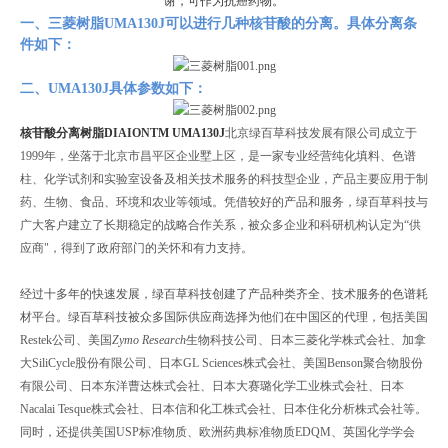
谢，可作为抗癌药物。
一、三菱树脂
UMA130J
可以进行几种核苷酸的分离。具体分离条
件如下：
二、
UMA130J
具体参数如下：
核苷酸分离树脂DIAIONTM UMA130J
北京绿百草科技发展有限公司成立于
1999
年，坐落于北京市昌平区企业墅上区，是一家专业经营纯化填料、色谱
柱、化学试剂和实验室设备及相关技术服务的科技型企业，产品主要应用于制
药、生物、食品、环境和农业等领域。凭借较好的产品和服务，绿百草科技与
广大客户建立了长期稳定的战略合作关系，被众多企业和科研机构认定为“供
应商"，得到了政府部门的关怀和有力支持。
经过十多年的快速发展，绿百草科技创建了产品种类齐全、技术服务的色谱耗
材平台。绿百草科技被众多国际供应商选择为他们在中国区的代理，包括
美国
Restek
公司、美国
Zymo Research
生物科技公司、
日本三菱化学株式会社、加拿
大
SiliCycle
股份有限公司、日本
GL Sciences
株式会社、美国
Benson
聚合物股份
有限公司、日本东洋曹达株式会社、日本大赛璐化学工业株式会社、日本
Nacalai Tesque
株式会社、日本信和化工株式会社、日本住化分析株式会社等。
同时，还提供美国
USP
标准物质、欧洲药典标准物质
EDQM
、英国化学学会