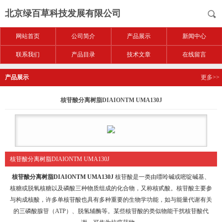
北京绿百草科技发展有限公司
网站首页
公司简介
产品展示
新闻中心
联系我们
产品目录
技术文章
在线留言
产品展示
更多>>
核苷酸分离树脂DIAIONTM UMA130J
核苷酸分离树脂DIAIONTM UMA130J
核苷酸分离树脂DIAIONTM UMA130J
核苷酸是一类由嘌呤碱或嘧啶碱基、
核糖或脱氧核糖以及磷酸三种物质组成的化合物，又称核甙酸。核苷酸主要参
与构成核酸，许多单核苷酸也具有多种重要的生物学功能，如与能量代谢有关
的三磷酸腺苷（
ATP
）、脱氢辅酶等。某些核苷酸的类似物能干扰核苷酸代