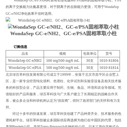
WondaSep GC-e/PSA
同时装有石墨化碳和
PSA
填料的固相萃取小柱。
PSA
的离子交换能力比氨基更强，对于阴离子的去除能力更强，可用于
WondaSep
GC-e/NH2
净化效果不佳时选用。
WondaSep GC-e/NH2、GC-e/PSA固相萃取小柱
订购信息
品名
规格
包装单位
货号
WondaSep GC-e/NH2
500 mg/500 mg/6 mL
30
5010-81804
支
WondaSep GC-e/PSA
500 mg/500 mg/6 mL
30
5010-81814
支
北京绿百草科技发展有限公司成立于
1999
年，坐落于北京市昌平区企业墅上
区，是一家专业经营纯化填料、色谱柱、化学试剂和实验室设备及相关技术服
务的科技型企业，产品主要应用于制药、生物、食品、环境和农业等领域。凭
借较好的产品和服务，绿百草科技与广大客户建立了长期稳定的战略合作关
系，被众多企业和科研机构认定为
“
供应商
"
，得到了政府部门的关怀和有力支
持。
经过十多年的快速发展，绿百草科技创建了产品种类齐全、技术服务
的色
谱耗材平台。绿百草科技被众多国际供应商选择为他们在中国区的代理，包括
美国
Restek
公司、美国
Zymo Research
生物科技公司、日本三菱化学株式会