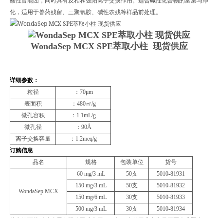
酸性官能团，同时具有反相和强阳离子交换作用。适合碱性化合物的富集与净
化，适用于兽药残留、三聚氰胺、碱性农残等样品前处理。
WondaSep MCX SPE萃取小柱 现货供应
详细参数：
粒径
：
70μm
表面积
：
480
㎡
/g
微孔容积
：
1.1mL/g
微孔径
：
90Å
离子交换容量
：
1.2meq/g
订购信息
品名
规格
包装单位
货号
60 mg/3 mL
50
支
5010-81931
150 mg/3 mL
50
支
5010-81932
WondaSep MCX
150 mg/6 mL
30
支
5010-81933
500 mg/3 mL
30
支
5010-81934