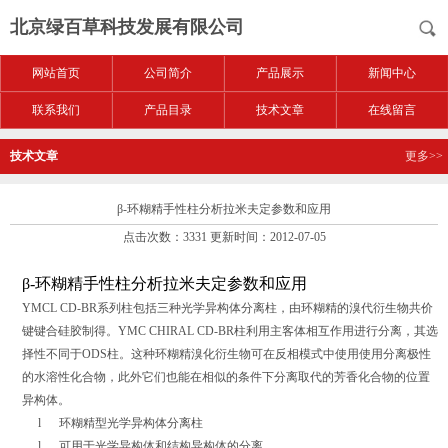
北京绿百草科技发展有限公司
网站首页
公司简介
产品展示
新闻中心
联系我们
产品目录
技术文章
在线留言
技术文章
更多>>
β-环糊精手性柱分析拉米夫定参数和应用
点击次数：3331 更新时间：2012-07-05
β-环糊精手性柱分析拉米夫定参数和应用
YMCL CD-BR系列柱包括三种光学异构体分离柱，由环糊精的溴代衍生物共价
键键合硅胶制得。YMC CHIRAL CD-BR柱利用主客体相互作用进行分离，其选
择性不同于ODS柱。这种环糊精溴化衍生物可在反相模式中使用使用分离极性
的水溶性化合物，此外它们也能在相似的条件下分离取代的芳香化合物的位置
异构体。
l
环糊精型光学异构体分离柱
l
可用于光学异构体和结构异构体的分离