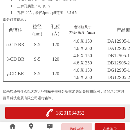
l
三种孔类型：α、β、γ
l
孔径120Å，粒径5μm，pH范围：3.5-6.5
部分订货信息：
粒径
孔径
色谱柱尺寸
色谱柱
产品
内径
×
长度（
mm
）
（µm）
（Å）
4.6 X 150
DA12S05-
α
-CD BR
S-5
120
4.6 X 250
DA12S05-
4.6 X 150
DB12S05-
β
-CD BR
S-5
120
4.6 X 250
DB12S05-
4.6 X 150
DG12S05-
γ
-CD BR
S-5
120
4.6 X 250
DG12S05-
如果您还有什么以为对β-环糊精手性柱分析拉米夫定参数和应用，请登录北京绿
百草科技发展有限公司进行咨询。
18201034352
热线电话
在线询价