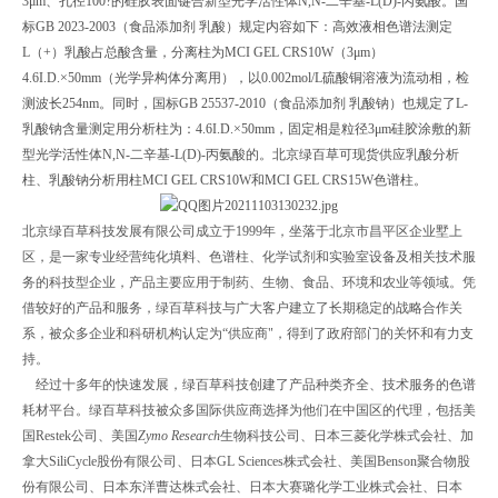
3μm、孔径100?的硅胶表面键合新型光学活性体N,N-二辛基-L(D)-丙氨酸。国
标GB 2023-2003（食品添加剂 乳酸）规定内容如下：高效液相色谱法测定
L（+）乳酸占总酸含量，分离柱为MCI GEL CRS10W（3μm）
4.6I.D.×50mm（光学异构体分离用），以0.002mol/L硫酸铜溶液为流动相，检
测波长254nm。同时，国标GB 25537-2010（食品添加剂 乳酸钠）也规定了L-
乳酸钠含量测定用分析柱为：4.6I.D.×50mm，固定相是粒径3μm硅胶涂敷的新
型光学活性体N,N-二辛基-L(D)-丙氨酸的
。北京绿百草可现货供应乳酸分析
柱、乳酸钠分析用柱MCI GEL CRS10W和MCI GEL CRS15W色谱柱。
北京绿百草科技发展有限公司成立于
1999
年，坐落于北京市昌平区企业墅上
区，是一家专业经营纯化填料、色谱柱、化学试剂和实验室设备及相关技术服
务的科技型企业，产品主要应用于制药、生物、食品、环境和农业等领域。凭
借较好的产品和服务，绿百草科技与广大客户建立了长期稳定的战略合作关
系，被众多企业和科研机构认定为“供应商"，得到了政府部门的关怀和有力支
持。
经过十多年的快速发展，绿百草科技创建了产品种类齐全、技术服务的色谱
耗材平台。绿百草科技被众多国际供应商选择为他们在中国区的代理，包括
美
国
Restek
公司、美国
Zymo Research
生物科技公司、
日本三菱化学株式会社、加
拿大
SiliCycle
股份有限公司、日本
GL Sciences
株式会社、美国
Benson
聚合物股
份有限公司、日本东洋曹达株式会社、日本大赛璐化学工业株式会社、日本