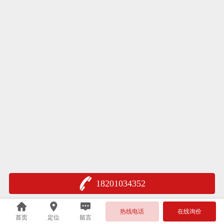
18201034352
热线电话
在线询价
首页
定位
留言