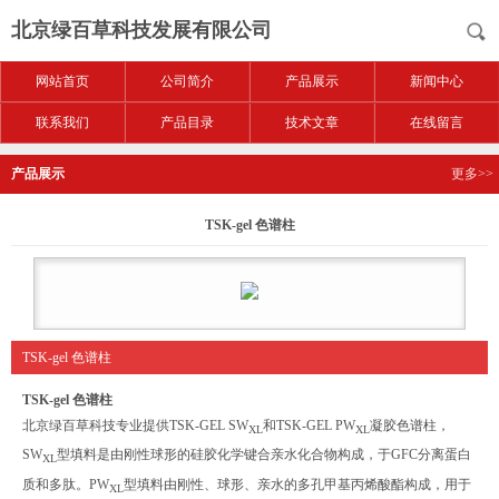
北京绿百草科技发展有限公司
网站首页
公司简介
产品展示
新闻中心
联系我们
产品目录
技术文章
在线留言
产品展示
更多>>
TSK-gel 色谱柱
TSK-gel 色谱柱
TSK-gel 色谱柱
北京绿百草科技专业提供TSK-GEL SW
和TSK-GEL PW
凝胶色谱柱，
XL
XL
SW
型填料是由刚性球形的硅胶化学键合亲水化合物构成，于GFC分离蛋白
XL
质和多肽。PW
型填料由刚性、球形、亲水的多孔甲基丙烯酸酯构成，用于
XL