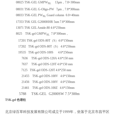
08025 TSK-GEL GMPW
13μm
，7.8×300mm
XL
08031 TSK-GEL G-Oligo-PW
7μm
，7.8*300mm
08033 TSK-GEL PW
Guard column 6.0×40mm
XL
17353 TSK GEL G2000HHR 5um 7.8*300mm
13071 TSK GEL Amide-80 4.6*250mm
8025
TSK-gel GMPW
7.8*300mm
，
XL
17201 TSK-gel ODS-80T
（S）4.6*150mm
17202 TSK-gel ODS-80T
（S） 4.6*250mm
19535 TSK-gel ODS-100S 4.6*250mm
7636
TSK-gel ODS-120A 4.6*150 mm
7637
TSK-gel ODS-120T 4.6*150 mm
7125
TSK-gel ODS-120T 4.6*250 mm
21455
TSK-gel ODS-100V 4.6*150mm
21456
TSK-gel ODS-100V 4.6*250mm
21461
TSK-gel ODS-100Z 4.6*150mm
5788 TSK-GEL G2000SW 7.5*300m
TSK-gel 色谱柱
北京绿百草科技发展有限公司成立于1999年，坐落于北京市昌平区