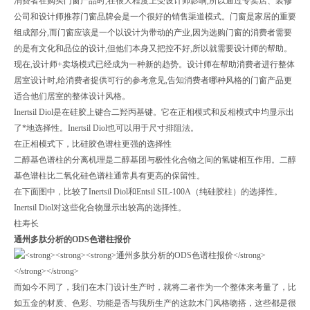
消费者在购买门窗产品时,在很大程度上受设计师影响,所以通过专卖店、装修
公司和设计师推荐门窗品牌会是一个很好的销售渠道模式。门窗是家居的重要
组成部分,而门窗应该是一个以设计为带动的产业,因为选购门窗的消费者需要
的是有文化和品位的设计,但他们本身又把控不好,所以就需要设计师的帮助。
现在,设计师+卖场模式已经成为一种新的趋势。设计师在帮助消费者进行整体
居室设计时,给消费者提供可行的参考意见,告知消费者哪种风格的门窗产品更
适合他们居室的整体设计风格。
Inertsil Diol是在硅胶上键合二羟丙基键。它在正相模式和反相模式中均显示出
了*地选择性。Inertsil Diol也可以用于尺寸排阻法。
在正相模式下，比硅胶色谱柱更强的选择性
二醇基色谱柱的分离机理是二醇基团与极性化合物之间的氢键相互作用。二醇
基色谱柱比二氧化硅色谱柱通常具有更高的保留性。
在下面图中，比较了Inertsil Diol和Entsil SIL-100A（纯硅胶柱）的选择性。
Inertsil Diol对这些化合物显示出较高的选择性。
柱寿长
通州多肽分析的ODS色谱柱报价
而如今不同了，我们在木门设计生产时，就将二者作为一个整体来考量了，比
如五金的材质、色彩、功能是否与我所生产的这款木门风格吻搭，这些都是很