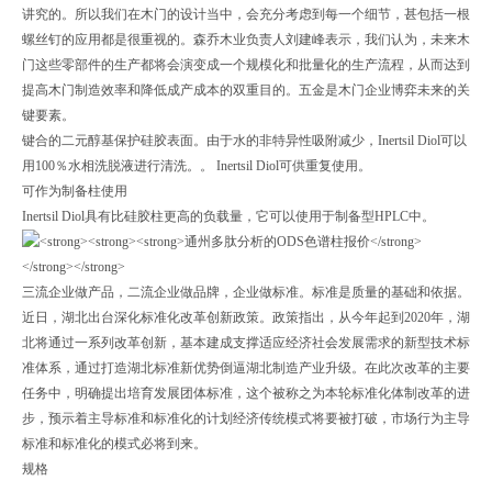
讲究的。所以我们在木门的设计当中，会充分考虑到每一个细节，甚包括一根
螺丝钉的应用都是很重视的。森乔木业负责人刘建峰表示，我们认为，未来木
门这些零部件的生产都将会演变成一个规模化和批量化的生产流程，从而达到
提高木门制造效率和降低成产成本的双重目的。五金是木门企业博弈未来的关
键要素。
键合的二元醇基保护硅胶表面。由于水的非特异性吸附减少，Inertsil Diol可以
用100％水相洗脱液进行清洗。。 Inertsil Diol可供重复使用。
可作为制备柱使用
Inertsil Diol具有比硅胶柱更高的负载量，它可以使用于制备型HPLC中。
三流企业做产品，二流企业做品牌，企业做标准。标准是质量的基础和依据。
近日，湖北出台深化标准化改革创新政策。政策指出，从今年起到2020年，湖
北将通过一系列改革创新，基本建成支撑适应经济社会发展需求的新型技术标
准体系，通过打造湖北标准新优势倒逼湖北制造产业升级。在此次改革的主要
任务中，明确提出培育发展团体标准，这个被称之为本轮标准化体制改革的进
步，预示着主导标准和标准化的计划经济传统模式将要被打破，市场行为主导
标准和标准化的模式必将到来。
规格