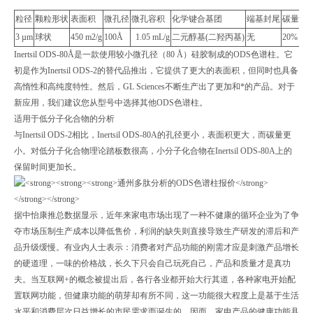
粒径
颗粒形状
表面积
微孔径
微孔容积
化学键合基团
端基封尾
碳量
pH
3 µm
球状
450 m2/g
100Å
1.05 mL/g
二元醇基(二羟丙基)
无
20%
2 -
Inertsil ODS-80Å是一款使用较小微孔径（80 Å）硅胶制成的ODS色谱柱。它
初是作为Inertsil ODS-2的替代品推出，它提供了更大的表面积，但同时也具备
高惰性和高纯度特性。然后，GL Sciences不断生产出了更加和*的产品。对于
新应用，我们建议您从型号中选择其他ODS色谱柱。
适用于低分子化合物的分析
与Inertsil ODS-2相比，Inertsil ODS-80A的孔径更小，表面积更大，而碳量更
小。对低分子化合物理论踏板数很高，小分子化合物在Inertsil ODS-80A上的
保留时间更加长。
据中怡康推总数据显示，近年来家电市场出现了一种不健康的循环企业为了争
夺市场压制生产成本以降低售价，利润的缺失则直接导致生产研发的滞后和产
品升级缓慢。有业内人士表示：消费者对产品功能的刚需才应是刺激产品增长
的硬道理，一味的价格战，长久下只会自己玩死自己，产品和质量才是真功
夫。当互联网+的概念被提出后，各行各业都开始大行其道，各种家电开始配
置联网功能，但健康功能的萌芽却有所不同，这一功能很大程度上是基于生活
水平和消费层次日益增长的市民需求而诞生的，因而，家电产品的健康功能具