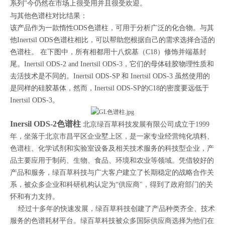
系列"今仍然在市场上很受用并且很受欢迎。
与其他
色谱柱对比结果：
该产品作为一款惰性ODS色谱柱，可用于分析广泛的化合物。与其
他Inertsil ODS色谱柱相比，可以帮助您根据自己的需求选择合适的
色谱柱。 在下图中，所有相都用十八烷基（C18）修饰并端基封
尾。Inertsil ODS-2 and Inertsil ODS-3，它们的母体硅胶物理性质和
去活技术是不同的。Inertsil ODS-SP 和 Inertsil ODS-3 虽然使用的
是同样的硅胶基体，然而，Inertsil ODS-SP的C18的密度要远低于
Inertsil ODS-3。
Inersil ODS-2色谱柱
北京绿百草科技发展有限公司成立于1999
年，坐落于北京市昌平区企业墅上区，是一家专业经营纯化填料、
色谱柱、化学试剂和实验室设备及相关技术服务的科技型企业，产
品主要应用于制药、生物、食品、环境和农业等领域。凭借较好的
产品和服务，绿百草科技与广大客户建立了长期稳定的战略合作关
系，被众多企业和科研机构认定为“供应商"，得到了政府部门的关
怀和有力支持。
经过十多年的快速发展，绿百草科技创建了产品种类齐全、技术
服务的色谱耗材平台。绿百草科技被众多国际供应商选择为他们在