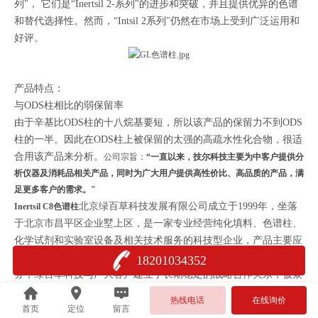
列"， 它们是“Inertsil 2-系列"的进步和突破，并且提供优异的色谱
和替代选择性。然而，“Intsil 2系列"仍然在
市场上受到广泛运用和
好评。
产品特点：
与ODS柱相比的弱保留率
由于辛基比ODS柱的十八烷基要短，所以该产品的保留力不到ODS
柱的一半。因此在ODS柱上被保留的太强的高疏水性化合物，很适
合用该产品来分析。
公司宗旨：
“一直以来，技尔科技主要为中客户提供分
析仪器及消耗品相关产品，同时为广大用户提供高性价比、高品质的产品，满
足更多客户的需求。"
北京绿百草科技发展有限公司成立于1999年，坐落
Inertsil C8色谱柱
于北京市昌平区企业墅上区，是一家专业经营纯化填料、色谱柱、
化学试剂和实验室设备及相关技术服务的科技型企业，产品主要应
用于制药、生物、食品、环境和农业等领域。凭借较好的产品和服
18201034352
务，绿百草科技与广大客户建立了长期稳定的战略合作关系，被众
多企业和科研机构认定为“供应商"，得到了政府部门的关怀和有力
热线电话
在线询价
支持。
首页
定位
留言