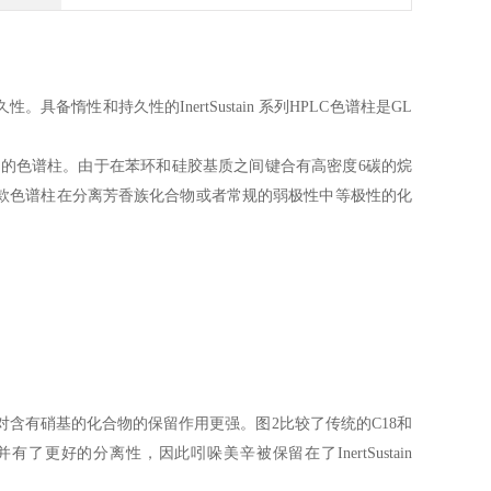
耐久性。具备惰性和持久性的InertSustain 系列HPLC色谱柱是GL
基质上键合苯基乙基的色谱柱。由于在苯环和硅胶基质之间键合有高密度6碳的烷
这款色谱柱在分离芳香族化合物或者常规的弱极性中等极性的化
lhexyl对含有硝基的化合物的保留作用更强。图2比较了传统的C18和
更好的分离性，因此吲哚美辛被保留在了InertSustain