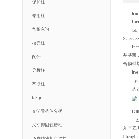
保护柱
In
专用柱
Ine
气相色谱
GL
Scie
核壳柱
In
基基团
配件
合物时
分析柱
In
与
萃取柱
从
tskgel
光学异构体分析
C1
图1
尺寸排阻色谱柱
苯基乙
Phenylh
环糊精液相色谱柱