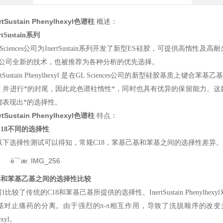
ertSustain Phenylhexyl色谱柱
概述：
rtSustain系列
 Sciences公司为InertSustain系列开发了新型ES硅胶，可提供高惰性及高
nces公司全新的技术，也被推荐为各种分析的优先选择。
ertSustain Phenylhexyl 是在GL Sciences公司的新型硅胶
，并进行*的封尾，因此此色谱柱惰性*，同时也具有优异的保留能力。
都表现出*的选择性。
ertSustain Phenylhexyl色谱柱
特点：
C18不同的选择性
以下选择性测试可以得知，常规C18，苯基己基和苯基之间的选择性差异。
8
和苯基乙基之间的选择性比较
比较了传统的C18和苯基己基所提供的选择性。InertSustain Pheny
基对止痛药的分离。由于强烈的π-π相互作用，导致了洗脱顺序的改变并有了
exyl。