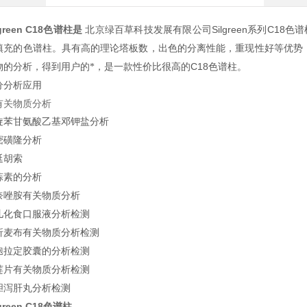
lgreen C18色谱柱
是
Silgreen
C18
北京绿百草科技发展有限公司
系列
色谱
填充的色谱柱。具有高的理论塔板数，出色的分离性能，重现性好等优势
C18
物的分析，得到用户的*，是一款性价比很高的
色谱柱。
分分析应用
有关物质分析
旋苯甘氨酸乙基邓钾盐分析
嘧磺隆分析
延胡索
蒜素的分析
奈唑胺有关物质分析
儿化食口服液分析检测
折麦布有关物质分析检测
孢拉定胶囊的分析检测
莲片有关物质分析检测
胆泻肝丸分析检测
lgreen C18色谱柱