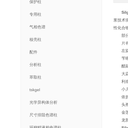
保护柱
Si
专用柱
浆技术
气相色谱
性化合
部
核壳柱
片
左
配件
苄
分析柱
醋
大
萃取柱
利
小
tskgel
依
光学异构体分析
头
金
尺寸排阻色谱柱
龙
环糊精液相色谱柱
Si