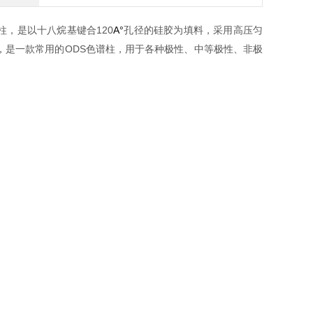
120
A°
柱，是以十八烷基键合
孔径的硅胶为填料，采用高压匀
ODS
，是一款常用的
色谱柱，用于各种极性、中等极性、非极