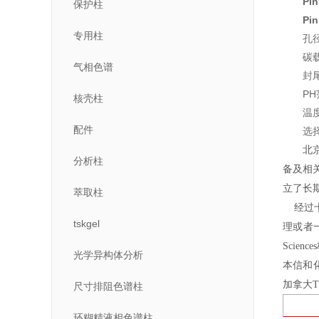
Pi
保护柱
Pi
专用柱
孔径
碳
气相色谱
封
PH
核壳柱
温
配件
选
北
分析柱
备及相
立了长
萃取柱
经过十
tskgel
理或者
Scie
光学异构体分析
本信和
加拿大
尺寸排阻色谱柱
环糊精液相色谱柱