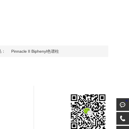
品：
Pinnacle II Biphenyl色谱柱
<