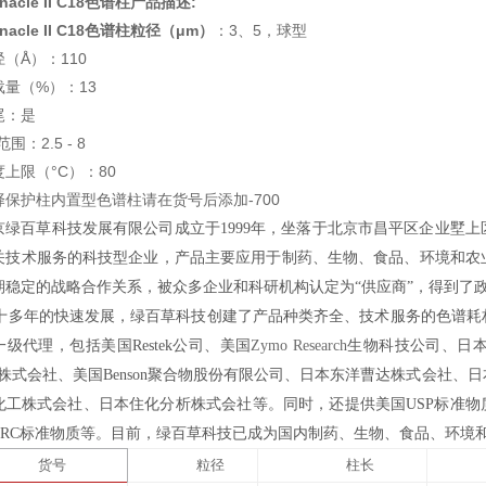
nnacle II C18色谱柱
产品描述:
nnacle II C18色谱柱
粒径（μm）
：3、5，球型
（Å）：110
载量（%）：13
尾：是
范围：2.5 - 8
度上限（°C）：80
择保护柱内置型色谱柱请在货号后添加-700
京绿百草科技发展有限公司成立于1999年，坐落于北京市昌平区企业墅
关技术服务的科技型企业，产品主要应用于制药、生物、食品、环境和农
期稳定的战略合作关系，被众多企业和科研机构认定为“供应商”，得到了
多年的快速发展，绿百草科技创建了产品种类齐全、技术服务的色谱耗
一级代理，包括
美国
Restek
公司、美国
Zymo Research
生物科技公司、
日本
nces株式会社、美国Benson聚合物股份有限公司、日本东洋曹达株式会社、日本
化工株式会社、日本住化分析株式会社等。同时，还提供美国USP标准物质
TRC标准物质等。目前，绿百草科技已成为国内制药、生物、食品、环境
货号
粒径
柱长