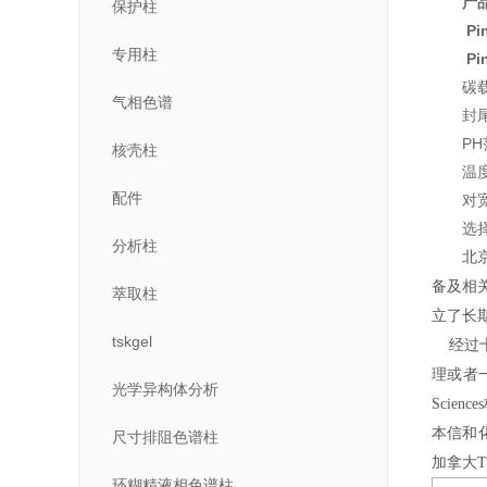
产
保护柱
Pi
专用柱
Pi
碳
气相色谱
封
PH
核壳柱
温
配件
对
选
分析柱
北
备及相
萃取柱
立了长
tskgel
经过十
理或者
光学异构体分析
Scie
本信和
尺寸排阻色谱柱
加拿大
环糊精液相色谱柱