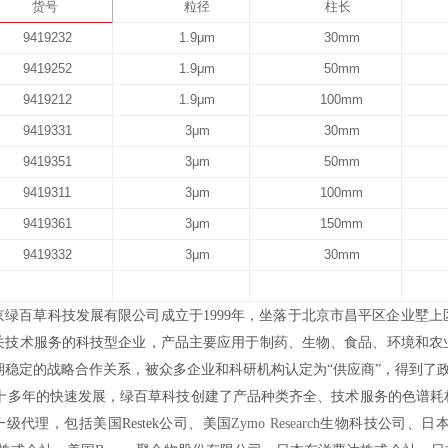
货号
粒径
柱长
9419232
1.9μm
30mm
9419252
1.9μm
50mm
9419212
1.9μm
100mm
9419331
3μm
30mm
9419351
3μm
50mm
9419311
3μm
100mm
9419361
3μm
150mm
9419332
3μm
30mm
京绿百草科技发展有限公司成立于1999年，坐落于北京市昌平区企业墅
关技术服务的科技型企业，产品主要应用于制药、生物、食品、环境和农
期稳定的战略合作关系，被众多企业和科研机构认定为“供应商”，得到了
多年的快速发展，绿百草科技创建了产品种类齐全、技术服务的色谱耗
一级代理，包括
美国
Restek
公司、美国
Zymo Research
生物科技公司、
日本