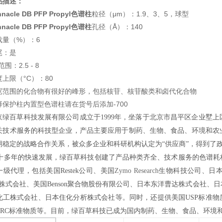
品描述：
nnacle DB PFP Propyl色谱柱
粒径（μm）：1.9、3、5，球型
nnacle DB PFP Propyl色谱柱
孔径（Å）：140
载量（%）：6
尾：是
范围：2.5 - 8
度上限（°C）：80
宽范围的化合物有很好的峰形，包括核苷、核苷酸类和卤代化合物
择保护柱内置型色谱柱请在货号后添加-700
京绿百草科技发展有限公司成立于1999年，坐落于北京市昌平区企业墅
关技术服务的科技型企业，产品主要应用于制药、生物、食品、环境和农
期稳定的战略合作关系，被众多企业和科研机构认定为“供应商”，得到了
多年的快速发展，绿百草科技创建了产品种类齐全、技术服务的色谱耗
一级代理，包括
美国
Restek
公司、美国
Zymo Research
生物科技公司、
日本
nces株式会社、美国Benson聚合物股份有限公司、日本东洋曹达株式会社、日本
化工株式会社、日本住化分析株式会社等。同时，还提供美国USP标准物质
TRC标准物质等。目前，绿百草科技已成为国内制药、生物、食品、环境