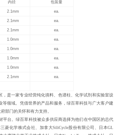
内径
包装量
2.1mm
ea.
2.1mm
ea.
2.1mm
ea.
1.0mm
ea.
1.0mm
ea.
1.0mm
ea.
1.0mm
ea.
2.1mm
ea.
上区，是一家专业经营纯化填料、色谱柱、化学试剂和实验室设
业等领域。凭借世界的产品和服务，绿百草科技与广大客户建
政府部门的关怀和有力支持。
材平台。绿百草科技被众多供应商选择为他们在中国区的总代
三菱化学株式会社、加拿大SiliCycle股份有限公司、日本GL