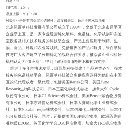
封尾：否
PH范围：2.5 - 8
温度上限（°C）：80
对极性化合物有强保留和选择性。高度碱去活。适用于纯水流动相
北京绿百草科技发展有限公司成立于1999年，坐落于北京市昌平区
企业墅上区，是一家专业经营纯化填料、色谱柱、化学试剂和实验
室设备及相关技术服务的科技型企业，产品主要应用于制药、生
物、食品、环境和农业等领域。凭借世界的产品和服务，绿百草科
技与广大客户建立了长期稳定的战略合作关系，被众多企业和科研
机构认定为“供应商”，得到了政府部门的关怀和有力支持。
经过十多年的快速发展，绿百草科技创建了产品种类齐全、技术
服务的色谱耗材平台。绿百草科技被众多供应商选择为他们在中国
区的总代理或者一级代理，包括
美国
Restek
公司、美国
Zymo
Research
生物科技公司、
日本三菱化学株式会社、加拿大SiliCycle
股份有限公司、日本GL Sciences株式会社、美国Benson聚合物股份
有限公司、日本东洋曹达株式会社、日本大赛璐化学工业株式会
社、日本Nacalai Tesque株式会社、日本信和化工株式会社、日本住
化分析株式会社等。同时，还提供美国USP标准物质、欧洲药典标
准物质EDQM、英国化学学会LGC标准物质、加拿大TRC标准物质