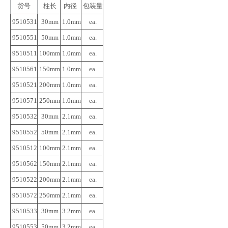
货号
柱长
内径
包装量
9510531
30mm
1.0mm
ea.
9510551
50mm
1.0mm
ea.
9510511
100mm
1.0mm
ea.
9510561
150mm
1.0mm
ea.
9510521
200mm
1.0mm
ea.
9510571
250mm
1.0mm
ea.
9510532
30mm
2.1mm
ea.
9510552
50mm
2.1mm
ea.
9510512
100mm
2.1mm
ea.
9510562
150mm
2.1mm
ea.
9510522
200mm
2.1mm
ea.
9510572
250mm
2.1mm
ea.
9510533
30mm
3.2mm
ea.
9510553
50mm
3.2mm
ea.