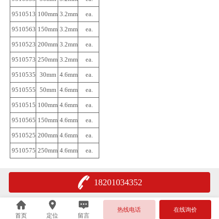
9510513
100mm
3.2mm
ea.
9510563
150mm
3.2mm
ea.
9510523
200mm
3.2mm
ea.
9510573
250mm
3.2mm
ea.
9510535
30mm
4.6mm
ea.
9510555
50mm
4.6mm
ea.
9510515
100mm
4.6mm
ea.
9510565
150mm
4.6mm
ea.
9510525
200mm
4.6mm
ea.
9510575
250mm
4.6mm
ea.
18201034352
热线电话
在线询价
首页
定位
留言