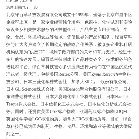
PH范围：2.5 - 8
温度上限(°C）：80
北京绿百草科技发展有限公司成立于1999年，坐落于北京市昌平区
企业墅上区，是一家专业经营纯化填料、色谱柱、化学试剂和实验
室设备及相关技术服务的科技型企业，产品主要应用于制药、生
物、食品、环境和农业等领域。凭借世界的产品和服务，绿百草科
技与广大客户建立了长期稳定的战略合作关系，被众多企业和科研
机构认定为“供应商”，得到了政府部门的关怀和有力支持。经过十
多年的快速发展，绿百草科技创建了产品种类齐全、技术服务的色
谱耗材平台。绿百草科技被众多供应商选择为他们在中国区的总代
理或者一级代理，包括
美国
Restek
公司、美国
Zymo Research
生物科
技公司、
日本三菱化学株式会社、加拿大SiliCycle股份有限公司、
日本GL Sciences株式会社、美国Benson聚合物股份有限公司、日本
东洋曹达株式会社、日本大赛璐化学工业株式会社、日本Nacalai
Tesque株式会社、日本信和化工株式会社、日本住化分析株式会社
等。同时，还提供美国USP标准物质、欧洲药典标准物质EDQM、
英国化学学会LGC标准物质、加拿大TRC标准物质等。目前，绿百
草科技已成为国内制药、生物、食品、环境和农业等领域的大供应
商之一。