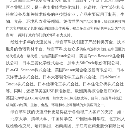
北京绿百草科技发展有限公司成立于1999年，坐落于北京市昌平
区企业墅上区，是一家专业经营纯化填料、色谱柱、化学试剂和实
验室设备及相关技术服务的科技型企业，产品主要应用于制药、生
物、食品、环境和农业等领域。凭借世界
的产品和服务，绿百草科技与
广大客户建立了长期稳定的战略合作关系，被众多企业和科研机构认定为“*供
应商”，得到了政府部门的关怀和有力支持。
经过十多年的快速发展，绿百草科技创建了产品种类齐全、技术
服务的色谱耗材平台。绿百草科技被众多
供应商选择为他们在中国区的
美国
Restek
公司、美国
Zymo Research
生物科
总代理或者一级代理，包括
技公司、
日本三菱化学株式会社、加拿大SiliCycle股份有限公司、
日本GL Sciences株式会社、美国Benson聚合物股份有限公司、日本
东洋曹达株式会社、日本大赛璐化学工业株式会社、日本Nacalai
Tesque株式会社、日本信和化工株式会社、日本住化分析株式会社
等。同时，还提供美国USP标准物质、欧洲药典标准物质EDQM、
英国
化学学会LGC标准物质、加拿大TRC标准物质等。目前，绿百草科技已
成为国内制药、生物、食品、环境和农业等领域的大供应商之一。
绿百草科技的快速成长更是得益于各领域广大客户的支持，如：
北京大学、清华大学、中国科学院、中国医学科学院、北京出入
境检验检疫局、哈药集团、石药集团、浙江海正药业股份有限公司