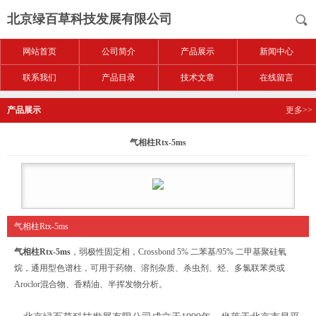
北京绿百草科技发展有限公司
网站首页
公司简介
产品展示
新闻中心
联系我们
产品目录
技术文章
在线留言
产品展示
更多>>
气相柱Rtx-5ms
气相柱Rtx-5ms
气相柱Rtx-5ms
，弱极性固定相，Crossbond 5% 二苯基/95% 二甲基聚硅氧
烷，通用型色谱柱，可用于药物、溶剂杂质、杀虫剂、烃、多氯联苯类或
Aroclor混合物、香精油、半挥发物分析。