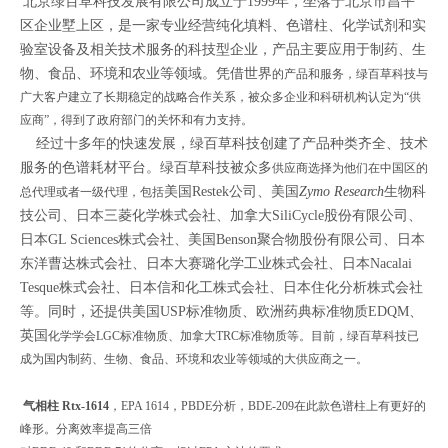
北京绿百草科技发展有限公司成立于1999年，坐落于北京市昌平
区企业墅上区，是一家专业经营纯化填料、色谱柱、化学试剂和实
验室设备及相关技术服务的科技型企业，产品主要应用于制药、生
物、食品、环境和农业等领域。凭借世界
的产品和服务，绿百草科技与
广大客户建立了长期稳定的战略合作关系，被众多企业和科研机构认定为“供
应商”，得到了政府部门的关怀和有力支持。
经过十多年的快速发展，绿百草科技创建了产品种类齐全、技术
服务的色谱耗材平台。绿百草科技被众多
供应商选择为他们在中国区的
美国
Restek
公司、美国
Zymo Research
生物科
总代理或者一级代理，包括
技公司、
日本三菱化学株式会社、加拿大SiliCycle股份有限公司、
日本GL Sciences株式会社、美国Benson聚合物股份有限公司、日本
东洋曹达株式会社、日本大赛璐化学工业株式会社、日本Nacalai
Tesque株式会社、日本信和化工株式会社、日本住化分析株式会社
等。同时，还提供美国USP标准物质、欧洲药典标准物质EDQM、
英国
化学学会LGC标准物质、加拿大TRC标准物质等。目前，绿百草科技已
成为国内制药、生物、食品、环境和农业等领域的大供应商之一。
气相柱 Rtx-1614
，EPA 1614，PBDE分析，BDE-209在此款色谱柱上有更好的
峰形。分离效率提高三倍