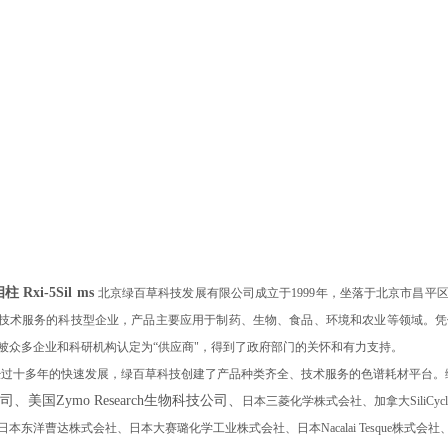
柱 Rxi-5Sil ms
北京绿百草科技发展有限公司成立于
1999
年，坐落于北京市昌平
技术服务的科技型企业，产品主要应用于制药、生物、食品、环境和农业等领域。凭
被众多企业和科研机构认定为“供应商"，得到了政府部门的关怀和有力支持。
经过十多年的快速发展，绿百草科技创建了产品种类齐全、技术服务的色谱耗材平台。
司、美国
Zymo Research
生物科技公司、
日本三菱化学株式会社、加拿大
SiliCyc
日本东洋曹达株式会社、日本大赛璐化学工业株式会社、日本
Nacalai Tesque
株式会社