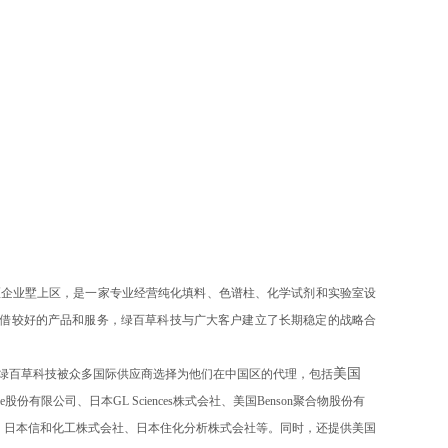
区企业墅上区，是一家专业经营纯化填料、色谱柱、化学试剂和实验室设
借较好的产品和服务，绿百草科技与广大客户建立了长期稳定的战略合
美国
绿百草科技被众多国际供应商选择为他们在中国区的代理，包括
le
股份有限公司、日本
GL Sciences
株式会社、美国
Benson
聚合物股份有
、日本信和化工株式会社、日本住化分析株式会社等。同时，还提供美国