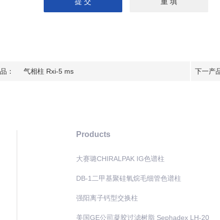
品：
气相柱 Rxi-5 ms
下一产
Products
大赛璐CHIRALPAK IG色谱柱
DB-1二甲基聚硅氧烷毛细管色谱柱
强阳离子钙型交换柱
美国GE公司凝胶过滤树脂 Sephadex LH-20