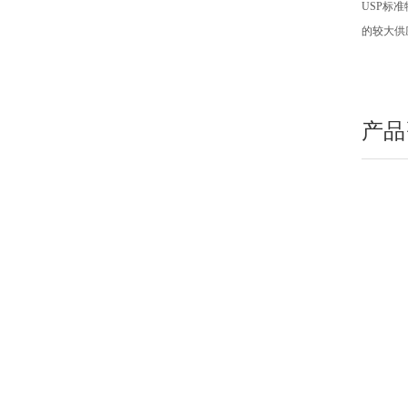
USP
标准
的较大供
产品