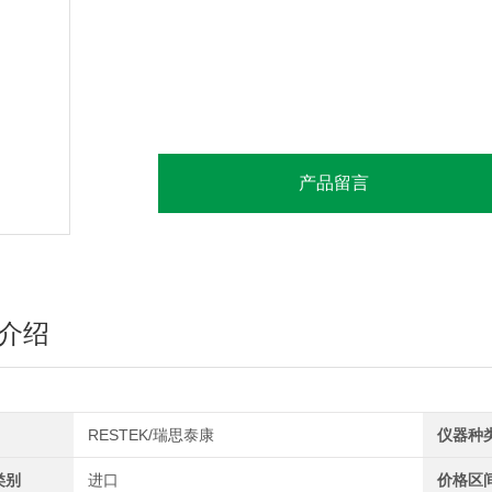
聚合物骨架中键合了苯基。
产品留言
介绍
RESTEK/瑞思泰康
仪器种
类别
进口
价格区