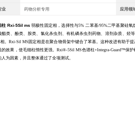
行业
药物分析专用
应用领
柱 Rxi-5Sil ms
弱极性固定相，选择性与
二苯基
二甲基聚硅氧
5%
/95%
酸酯类、酚类、胺类、氯化杀虫剂、有机磷杀虫剂药物、溶剂杂质、烃
定相。
固定相是在聚合物骨架中键合了苯基。这种改进有助于提
Rxi-Sil MS
阻的效果，使毛细柱惰性更强。
色谱柱
保护
Rxi®-5Sil MS
+Integra-Guard™
的人为因素，并且整体通过了全项测试。