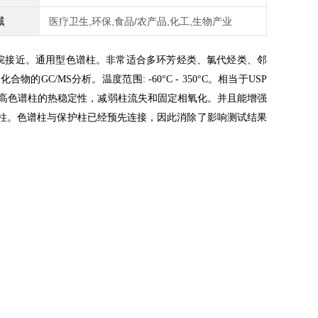
域
医疗卫生,环保,食品/农产品,化工,生物产业
烷接近。
通用型色谱柱。非常适合多环芳烃类、氯代烃类、邻
等化合物的
分析。
温度范围
。
相当于
GC/MS
: -60°C - 350°C
USP
高色谱柱的热稳定性，减弱柱流失和固定相氧化。并且能增强
柱。色谱柱与保护柱已经预先连接，因此消除了影响测试结果