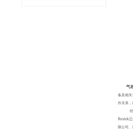
气相
备及相关
作关系，
Restek
公
限公司、