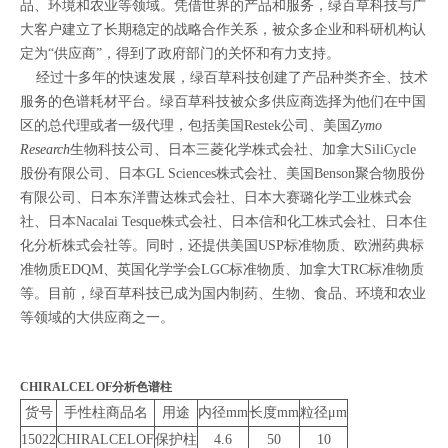
品、环境和农业等领域。凭借世界的产品和服务，绿百草科技与广
大客户建立了长期稳定的战略合作关系，被众多企业和科研机构认
定为“供应商”，得到了政府部门的关怀和有力支持。
经过十多年的快速发展，绿百草科技创建了产品种类齐全、技术
服务的色谱耗材平台。绿百草科技被众多供应商选择为他们在中国
区的总代理或者一级代理，包括
美国
Restek
公司、美国
Zymo
Research
生物科技公司、
日本三菱化学株式会社、加拿大SiliCycle
股份有限公司、日本GL Sciences株式会社、美国Benson聚合物股份
有限公司、日本东洋曹达株式会社、日本大赛璐化学工业株式会
社、日本Nacalai Tesque株式会社、日本信和化工株式会社、日本住
化分析株式会社等。同时，还提供美国USP标准物质、欧洲药典标
准物质EDQM、英国化学学会LGC标准物质、加拿大TRC标准物质
等。目前，绿百草科技已成为国内制药、生物、食品、环境和农业
等领域的大供应商之一。
CHIRALCEL OF分析色谱柱
货号
手性柱商品名
用途
内径mm
长度mm
粒径μm
15022
CHIRALCELOF
保护柱
4.6
50
10