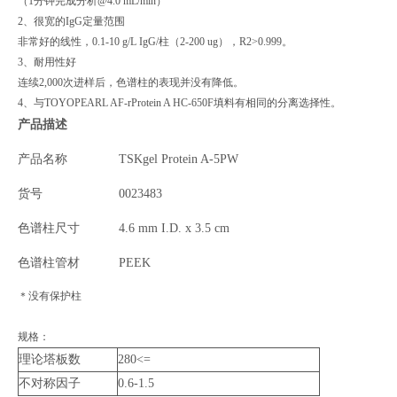
（1分钟完成分析@4.0 mL/min）
2、很宽的IgG定量范围
非常好的线性，0.1-10 g/L IgG/柱（2-200 ug），R2>0.999。
3、耐用性好
连续2,000次进样后，色谱柱的表现并没有降低。
4、与TOYOPEARL AF-rProtein A HC-650F填料有相同的分离选择性。
产品描述
产品名称
TSKgel Protein A-5PW
货号
0023483
色谱柱尺寸
4.6 mm I.D. x 3.5 cm
色谱柱管材
PEEK
＊没有保护柱
规格：
理论塔板数
280<=
不对称因子
0.6-1.5