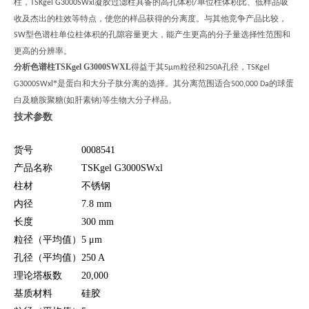
柱，
凝胶过滤柱具备的高孔体积
单位柱体积比、低样品吸
TSKgel G3000SWxl
/
收及杰出的柱效等特点，使您的样品获得的分离度。与其他竞争产品比较，
型色谱柱单位柱体积的孔隙容量更大，能产生更高的分子量选择性范围和
SW
更高的分辨率。
分析色谱柱TSKgel G3000SWXL
得益于其
粒径和
孔径，
5μm
250A
TSKgel
*是蛋白和大分子肽分离的选择。其分离范围适合
的球蛋
G3000SWxl
500,000 Da
白及糖胺聚糖
如肝素钠
等生物大分子样品。
(
)
技术参数
货号
0008541
产品名称
TSKgel G3000SWxl
柱材
不锈钢
内径
7.8 mm
长度
300 mm
粒径（平均值）
5 μm
孔径（平均值）
250 A
理论塔板数
20,000
基质材料
硅胶