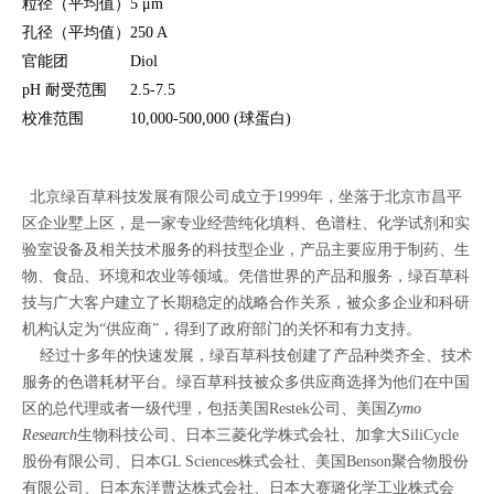
粒径（平均值）
5 μm
孔径（平均值）
250 A
官能团
Diol
pH
耐受范围
2.5-7.5
校准范围
10,000-500,000 (
球蛋白
)
北京绿百草科技发展有限公司成立于1999年，坐落于北京市昌平
区企业墅上区，是一家专业经营纯化填料、色谱柱、化学试剂和实
验室设备及相关技术服务的科技型企业，产品主要应用于制药、生
物、食品、环境和农业等领域。凭借世界的产品和服务，绿百草科
技与广大客户建立了长期稳定的战略合作关系，被众多企业和科研
机构认定为“供应商”，得到了政府部门的关怀和有力支持。
经过十多年的快速发展，绿百草科技创建了产品种类齐全、技术
服务的色谱耗材平台。绿百草科技被众多供应商选择为他们在中国
区的总代理或者一级代理，包括
美国
Restek
公司、美国
Zymo
Research
生物科技公司、
日本三菱化学株式会社、加拿大SiliCycle
股份有限公司、日本GL Sciences株式会社、美国Benson聚合物股份
有限公司、日本东洋曹达株式会社、日本大赛璐化学工业株式会