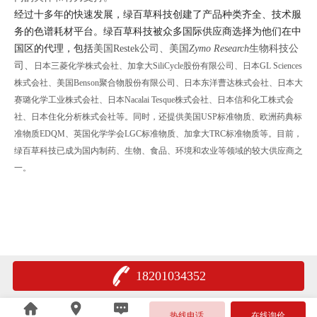
经过十多年的快速发展，绿百草科技创建了产品种类齐全、技术服
务的色谱耗材平台。绿百草科技被众多国际供应商选择为他们在中
国区的代理，包括
美国
Restek
公司、美国
Zymo Research
生物科技公
司、
日本三菱化学株式会社、加拿大SiliCycle股份有限公司、日本GL Sciences
株式会社、美国Benson聚合物股份有限公司、日本东洋曹达株式会社、日本大
赛璐化学工业株式会社、日本Nacalai Tesque株式会社、日本信和化工株式会
社、日本住化分析株式会社等。同时，还提供美国USP标准物质、欧洲药典标
准物质EDQM、英国化学学会LGC标准物质、加拿大TRC标准物质等。目前，
绿百草科技已成为国内制药、生物、食品、环境和农业等领域的较大供应商之
一。
18201034352
热线电话
在线询价