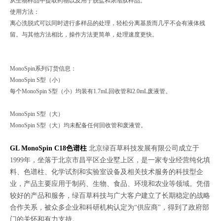
从生物样品中提取药物以及用于脱盐和浓缩肽样品。
使用方法：
离心洗脱式可以同时进行多样品的处理，轻松分离基质而几乎不会有液体残
留。与其他方法相比，操作方法更简单，处理速度更快。
MonoSpin
系列订货信息：
MonoSpin S
型（小）
每个
MonoSpin S
型（小）均装有
1.7mL
回收管和
2.0mL
废液管。
MonoSpin S
型（大）
MonoSpin S
型（大）均未配备任何回收管和废液管。
GL MonoSpin C18色谱柱
北京绿百草科技发展有限公司成立于
1999年，坐落于北京市昌平区企业墅上区，是一家专业经营纯化填
料、色谱柱、化学试剂和实验室设备及相关技术服务的科技型企
业，产品主要应用于制药、生物、食品、环境和农业等领域。凭借
较好的产品和服务，绿百草科技与广大客户建立了长期稳定的战略
合作关系，被众多企业和科研机构认定为“供应商"，得到了政府部
门的关怀和有力支持。