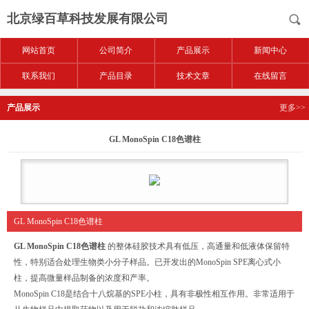
北京绿百草科技发展有限公司
网站首页
公司简介
产品展示
新闻中心
联系我们
产品目录
技术文章
在线留言
产品展示
更多>>
GL MonoSpin C18色谱柱
GL MonoSpin C18色谱柱
GL MonoSpin C18色谱柱
的整体硅胶技术具有低压，高通量和低液体保留特
性，特别适合处理生物类小分子样品。已开发出的MonoSpin SPE离心式小
柱，提高微量样品制备的浓度和产率。
MonoSpin C18
是结合十八烷基的
SPE
小柱，具有非极性相互作用。非常适用于