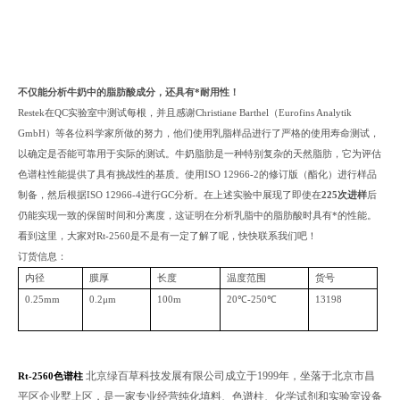
不仅能分析牛奶中的脂肪酸成分，还具有*耐用性！
Restek在QC实验室中测试每根，并且感谢Christiane Barthel（Eurofins Analytik
GmbH）等各位科学家所做的努力，他们使用乳脂样品进行了严格的使用寿命测试，
以确定是否能可靠用于实际的测试。牛奶脂肪是一种特别复杂的天然脂肪，它为评估
色谱柱性能提供了具有挑战性的基质。使用ISO 12966-2的修订版（酯化）进行样品
制备，然后根据ISO 12966-4进行GC分析。在上述实验中展现了即使在
225次进样
后
仍能实现一致的保留时间和分离度，这证明在分析乳脂中的脂肪酸时具有*的性能。
看到这里，大家对Rt-2560是不是有一定了解了呢，快快联系我们吧！
订货信息：
内径
膜厚
长度
温度范围
货号
0.25mm
0.2μm
100m
20℃-250℃
13198
北京绿百草科技发展有限公司成立于1999年，坐落于北京市昌
R
t-2560色谱柱
平区企业墅上区，是一家专业经营纯化填料、色谱柱、化学试剂和实验室设备