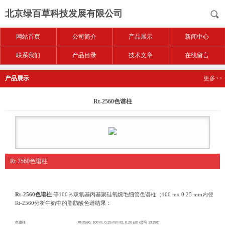
北京绿百草科技发展有限公司
网站首页
公司简介
产品展示
新闻中心
联系我们
产品目录
技术文章
在线留言
产品展示
更多>>
Rt-2560色谱柱
Rt-2560色谱柱
Rt-2560
色谱柱
等
100
％双氰基丙基聚硅氧烷毛细管色谱柱（
100 mx 0.25 mm
内径，
0.
Rt-2560分析牛奶中的脂肪酸色谱结果：
色谱柱
Rt-2560, 100 m, 0.25 mm ID, 0.20 µm (
货号
13198)