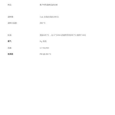
样品
客户对乳脂样品的分析
进样量
:
1 µL
分流
(
分流比
100:1)
进样口温度
:
250 °C
柱温
:
初始
120 °C
，以
4 °C/min
的速率升到
240 °C (
保持
7 min)
载气
H
,
恒流
2
流速
:
1.7 mL/min
检测器
FID @ 250 °C