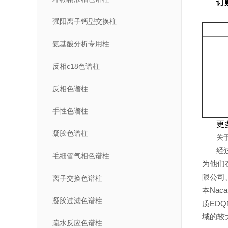
订
强阳离子钙型交换柱
氨基酸分析专用柱
反相c18色谱柱
反相色谱柱
手性色谱柱
更
凝胶色谱柱
关
经
毛细管气相色谱柱
为他们
限公司
离子交换色谱柱
本
Nacal
凝胶过滤色谱柱
质
EDQ
域的较
疏水反应色谱柱