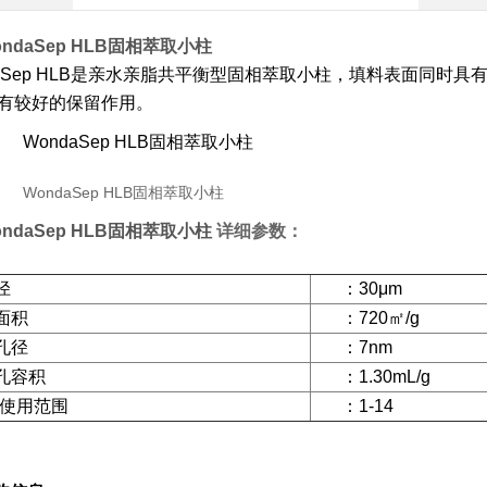
ondaSep HLB固相萃取小柱
Sep HLB
是亲水亲脂共平衡型固相萃取小柱，填料表面同时具
有较好的保留作用。
ondaSep HLB固相萃取小柱
详细参数：
径
：
30μm
面积
：
720
㎡
/g
孔径
：
7nm
孔容积
：
1.30mL/g
使用范围
：
1-14