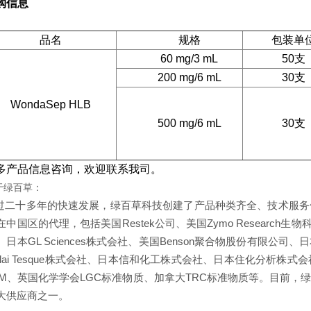
购信息
品名
规格
包装单
60 mg/3 mL
50
支
200 mg/6 mL
30
支
WondaSep HLB
500 mg/6 mL
30
支
多产品信息咨询，欢迎联系我司。
于绿百草：
过二十多年的快速发展，绿百草科技创建了产品种类齐全、技术服务
在中国区的代理，包括美国
Restek
公司、美国
Zymo Research
生物
、日本
GL Sciences
株式会社、美国
Benson
聚合物股份有限公司、日
ai Tesque
株式会社、日本信和化工株式会社、日本住化分析株式会
M
、英国化学学会
LGC
标准物质、加拿大
TRC
标准物质等。目前，
大供应商之一。