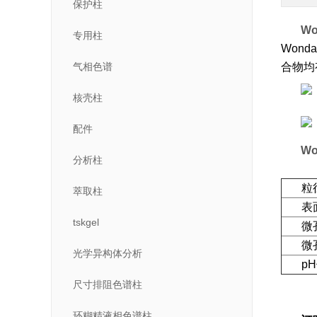
保护柱
W
专用柱
Wonda
气相色谱
合物均
核壳柱
配件
W
分析柱
粒
萃取柱
表
tskgel
微
微
光学异构体分析
pH
尺寸排阻色谱柱
环糊精液相色谱柱