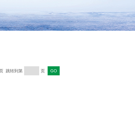
末页 跳转到第
页