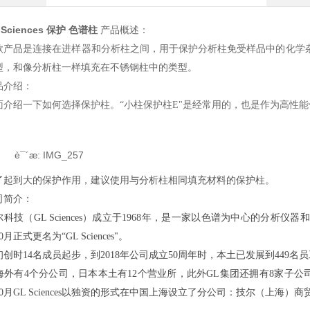
 Sciences 保护 色谱柱
产品概述：
款产品是连接在进样器和分析柱之间，用于保护分析柱免受样品中的化学
型，和像分析柱一样填充在不锈钢柱中的类型。
品介绍：
面介绍一下如何选择保护柱。“小柱保护柱E"是经常用的，也是作为高性
了起到大的保护作用，建议使用与分析柱相同填充材料的保护柱。
司简介：
尔科技（GL Sciences）成立于1968年，是一家以色谱为中心的分析仪
10月正式更名为“GL Sciences"。
初创时14名成员起步，到2018年公司成立50周年时，本土已发展到449名
海外有4个分公司，日本本土有12个营业所，此外GL集团还拥有8家子公
年10月GL Sciences以独资的形式在中国上海设立了分公司：技尔（上海）