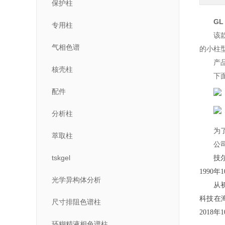
保护柱
GL
专用柱
该
气相色谱
的小柱
产
核壳柱
下
配件
分析柱
为
萃取柱
公
tskgel
技
1990年
光学异构体分析
从
科技在
尺寸排阻色谱柱
2018
环糊精液相色谱柱