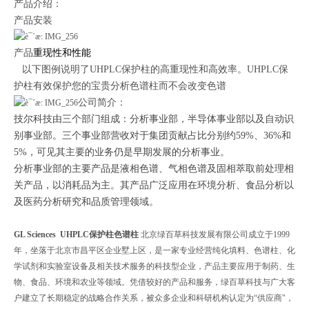
产品介绍：
产品安装
产品
重现性和性能
以下图例说明了UHPLC保护柱的高重现性和高效率。UHPLC保
护柱有效保护您的宝贵分析色谱柱而不会改变色谱
公司简介：
技尔科技由三个部门组成：分析事业部，半导体事业部以及自动识
别事业部。三个事业部营收对于集团贡献占比分别约59%、36%和
5%，可见其主要的业务仍是早期发展的分析事业。
分析事业部的主要产品是液相色谱、气相色谱及固相萃取前处理相
关产品，以消耗品为主。其产品广泛应用在环境分析、食品分析以
及医药分析研究和品质管理领域。
GL Sciences UHPLC保护柱色谱柱
北京绿百草科技发展有限公司成立于
1999
年，坐落于北京市昌平区企业墅上区，是一家专业经营纯化填料、色谱柱、化
学试剂和实验室设备及相关技术服务的科技型企业，产品主要应用于制药、生
物、食品、环境和农业等领域。凭借较好的产品和服务，绿百草科技与广大客
户建立了长期稳定的战略合作关系，被众多企业和科研机构认定为“供应商"，