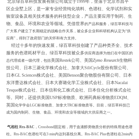
北京绿百草科技发展有限公司成立于1999年，坐落于北京市昌平
区企业墅上区，是一家专业经营纯化填料、色谱柱、化学试剂和实
验室设备及相关技术服务的科技型企业，产品主要应用于制药、生
物、食品、环境和农业等领域。凭借世界
的产品和服务，绿百草科技与
广大客户建立了长期稳定的战略合作关系，被众多企业和科研机构认定为“供
应商”，得到了政府部门的关怀和有力支持。
经过十多年的快速发展，绿百草科技创建了产品种类齐全、技术
服务的色谱耗材平台。绿百草科技被众多
供应商选择为他们在中国区的
美国
Restek
公司、美国
Zymo Research
生物科
总代理或者一级代理，包括
技公司、
日本三菱化学株式会社、加拿大SiliCycle股份有限公司、
日本GL Sciences株式会社、美国Benson聚合物股份有限公司、日本
东洋曹达株式会社、日本大赛璐化学工业株式会社、日本Nacalai
Tesque株式会社、日本信和化工株式会社、日本住化分析株式会社
等。同时，还提供美国USP标准物质、欧洲药典标准物质EDQM、
英国
化学学会LGC标准物质、加拿大TRC标准物质等。目前，绿百草科技已
成为国内制药、生物、食品、环境和农业等领域的大供应商之一。
气相柱 Rtx-BAC
，Crossbond固定相，用于血液醇类物质分析的特殊用途色谱
柱。Rtx-BAC色谱柱可在3 min内达到基线分离。Rtx-BAC Plus色谱柱在2min内