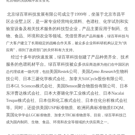
化合物的洗脱顺序发生变化
北京绿百草科技发展有限公司成立于1999年，坐落于北京市昌平
区企业墅上区，是一家专业经营纯化填料、色谱柱、化学试剂和实
验室设备及相关技术服务的科技型企业，产品主要应用于制药、生
物、食品、环境和农业等领域。凭借世界
的产品和服务，绿百草科技与
广大客户建立了长期稳定的战略合作关系，被众多企业和科研机构认定为“供
应商”，得到了政府部门的关怀和有力支持。
经过十多年的快速发展，绿百草科技创建了产品种类齐全、技术
服务的色谱耗材平台。绿百草科技被众多
供应商选择为他们在中国区的
美国
Restek
公司、美国
Zymo Research
生物科
总代理或者一级代理，包括
技公司、
日本三菱化学株式会社、加拿大SiliCycle股份有限公司、
日本GL Sciences株式会社、美国Benson聚合物股份有限公司、日本
东洋曹达株式会社、日本大赛璐化学工业株式会社、日本Nacalai
Tesque株式会社、日本信和化工株式会社、日本住化分析株式会社
等。同时，还提供美国USP标准物质、欧洲药典标准物质EDQM、
英国
化学学会LGC标准物质、加拿大TRC标准物质等。目前，绿百草科技已
成为国内制药、生物、食品、环境和农业等领域的大供应商之一。