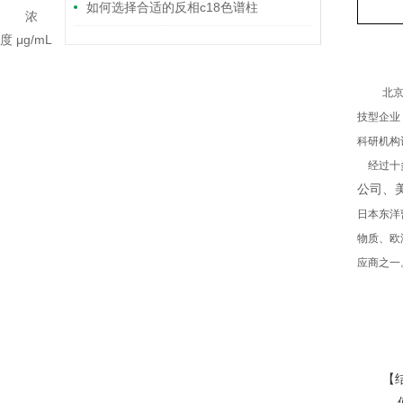
如何选择合适的反相c18色谱柱
浓
度
μg/mL
北
技型企业
科研机构
经过十
公司、
日本东洋
物质、欧
应商之一
【