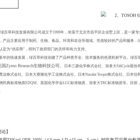
京绿百草科技发展有限公司成立于
1999
年，坐落于北京市昌平区企业墅上区，是一家专
，产品主要应用于制药、生物、食品、环境和农业等领域。凭借较好的产品和服务，
认定为“供应商"，得到了政府部门的关怀和有力支持。
多年的快速发展，绿百草科技创建了产品种类齐全、技术服务的色谱耗材平台。绿百
美国
Zymo Research
生物科技公司、
日本三菱化学株式会社、加拿大
SiliCycle
股份
曹达株式会社、日本大赛璐化学工业株式会社、日本
Nacalai Tesque
株式会社、日本信
洲药典标准物质
EDQM
、英国化学学会
LGC
标准物质、加拿大
TRC
标准物质等。目前
。
结论】
使用
TSKgel ODS-100V
（
4.6 mm I.D.×15 cm
，
5 μm
）对巴氯芬定量分析