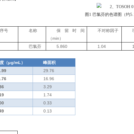
图
1
巴氯芬的色谱图（约
5
序号
名称
保留时间
不对称因子
（
min
）
巴氯芬
5.860
1.04
度（
μg/mL
）
峰面积
.99
29.76
.76
16.96
36
3.29
19
1.74
00
0.33
49
0.13