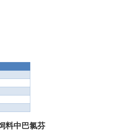
）
饲料中巴氯芬