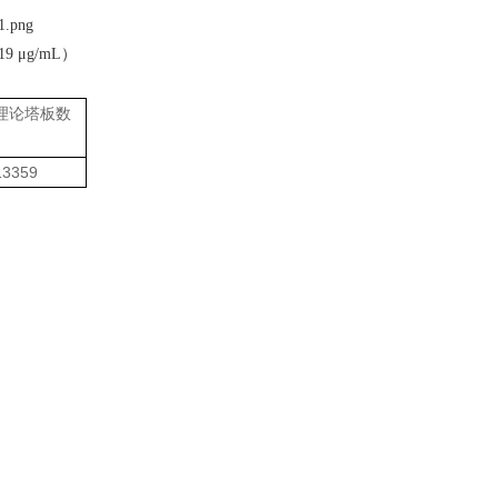
.19 μg/mL
）
理论塔板数
13359