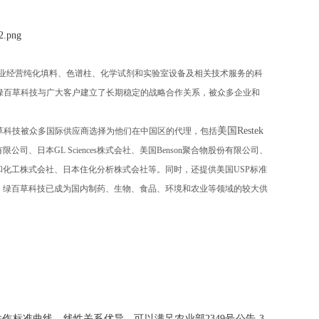
业经营纯化填料、色谱柱、化学试剂和实验室设备及相关技术服务的科
绿百草科技与广大客户建立了长期稳定的战略合作关系，被众多企业和
美国
Restek
草科技被众多国际供应商选择为他们在中国区的代理，包括
有限公司、日本
GL Sciences
株式会社、美国
Benson
聚合物股份有限公司、
和化工株式会社、日本住化分析株式会社等。同时，还提供美国
USP
标准
，绿百草科技已成为国内制药、生物、食品、环境和农业等领域的较大供
并作标准曲线，线性关系优异，可以满足农业部
2349
号公告
-3-