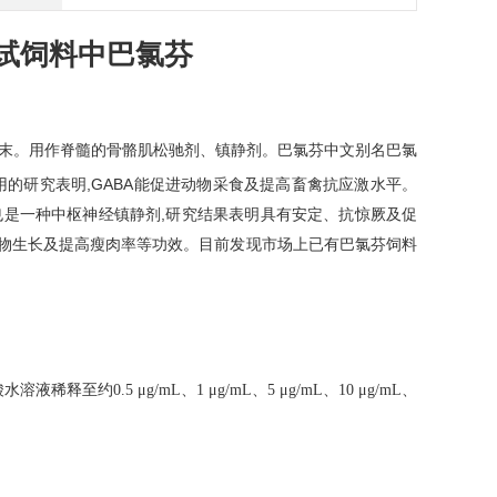
试饲料中巴氯芬
末。用作脊髓的骨骼肌松驰剂、镇静剂。巴氯芬中文别名巴氯
,GABA
用的研究表明
能促进动物采食及提高畜禽抗应激水平。
,
也是一种中枢神经镇静剂
研究结果表明具有安定、抗惊厥及促
物生长及提高瘦肉率等功效。目前发现市场上已有巴氯芬饲料
酸水溶液稀释至约
0.5 μg/mL
、
1 μg/mL
、
5 μg/mL
、
10 μg/mL
、