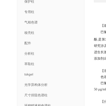
保护柱
专用柱
气相色谱
【
巴
核壳柱
,
酚
是第
配件
研究涉
进生长
分析柱
添加剂
萃取柱
【
tskgel
色
巴
光学异构体分析
50 μg/m
尺寸排阻色谱柱
【
环糊精液相色谱柱