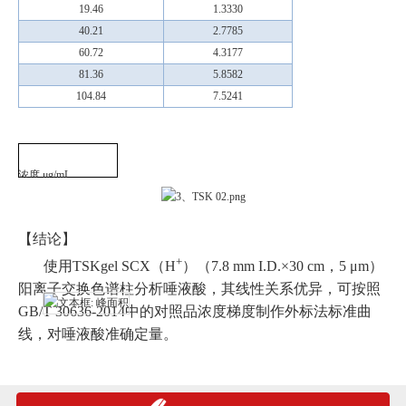
19.46
1.3330
40.21
2.7785
60.72
4.3177
81.36
5.8582
104.84
7.5241
浓度
μg/mL
【结论】
+
使用
TSKgel SCX
（
H
）（
7.8 mm I.D.×30 cm
，
5 μm
）
阳离子交换色谱柱分析唾液酸，其线性关系优异，可按照
GB/T 30636-2014
中的对照品浓度梯度制作外标法标准曲
线，对唾液酸准确定量。