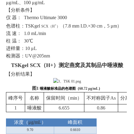
μg/mL
、
100 μg/mL
【分析条件】
仪
器：
Thermo Ultimate 3000
色谱柱：
TSKgel
+
（
7.8 mm I.D.×30 cm
，
5 μm
）
SCX
（
H
）
流
速：
1.0 mL/min
柱
温：
30℃
进样量：
10 μL
检测器：
UV@205nm
TSKgel SCX
（
H+
）测定
燕窝及其制品中唾液酸
【分析结果】
图
1
唾液酸标准品的色谱图（
60.72 μg/mL
）
峰序号
名称
保留时间（
min
）
不对称因子
As
分离
1
唾液酸
6.655
0.86
-
浓度（
μg/mL
）
峰面积
9.70
0.6610