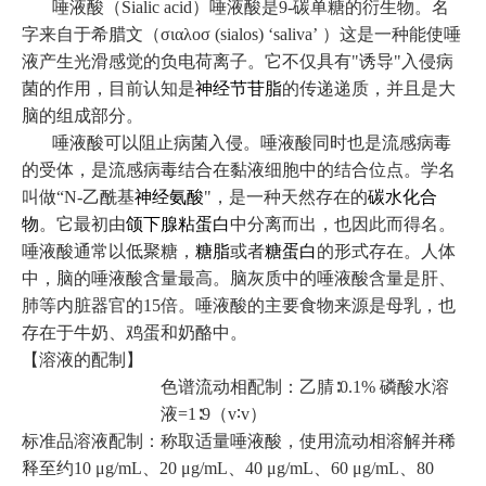
唾液酸（
Sialic acid
）唾液酸是
9-
碳单糖的衍生物。名
字来自于希腊文（
σιαλοσ (sialos) ‘saliva’
）这是一种能使唾
液产生光滑感觉的负电荷离子。它不仅具有
"
诱导
"
入侵病
菌的作用，目前认知是
神经节苷脂
的传递递质，并且是大
脑的组成部分。
唾液酸可以阻止病菌入侵。唾液酸同时也是流感病毒
的受体，是流感病毒结合在黏液细胞中的结合位点。学名
叫做
“N-
乙酰基
神经氨酸
"
，是一种天然存在的
碳水化合
物
。它最初由
颌下腺粘蛋白
中分离而出，也因此而得名。
唾液酸通常以低聚糖，
糖脂
或者
糖蛋白
的形式存在。人体
中，脑的唾液酸含量最高。脑灰质中的唾液酸含量是肝、
肺等内脏器官的
15
倍。唾液酸的主要食物来源是母乳，也
存在于牛奶、鸡蛋和奶酪中。
【溶液的配制】
色谱流动相配制：乙腈∶
0.1%
磷酸水溶
液
=1
∶
9
（
v
∶
v
）
标准品溶液配制：称取适量唾液酸，使用流动相溶解并稀
释至约
10 μg/mL
、
20 μg/mL
、
40 μg/mL
、
60 μg/mL
、
80