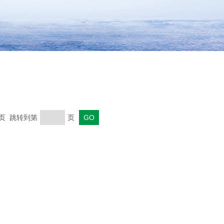
末页 跳转到第
页