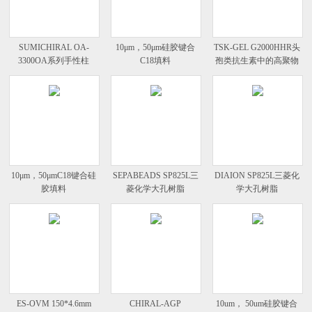
SUMICHIRAL OA-
10μm，50μm硅胶键合
TSK-GEL G2000HHR头
3300OA系列手性柱
C18填料
孢类抗生素中的高聚物
分析色谱柱
10μm，50μmC18键合硅
SEPABEADS SP825L三
DIAION SP825L三菱化
胶填料
菱化学大孔树脂
学大孔树脂
ES-OVM 150*4.6mm
CHIRAL-AGP
10um， 50um硅胶键合