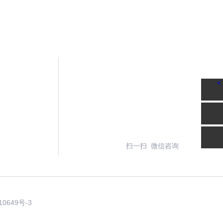
<
扫一扫 微信咨询
10649号-3