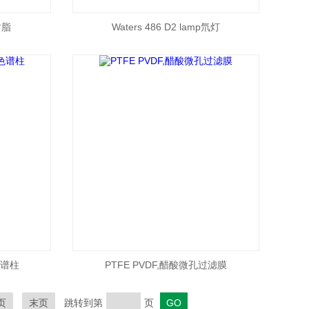
树脂
Waters 486 D2 lamp氘灯
色谱柱
PTFE PVDF,醋酸微孔过滤膜
页
末页
跳转到第
页