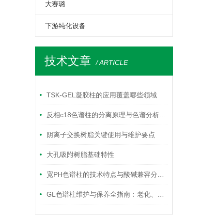
欧洲药典
GC-e/PSA固相萃取柱
空气采样罐
分析专用柱
大赛璐
氨基酸分析专用柱
采样器
固相萃取柱
下游纯化设备
反相c18色谱柱
萃取小柱。
毛细柱
技术文章
反相色谱柱
/ ARTICLE
采样气袋
手性色谱柱
GL气相柱
TSK-GEL凝胶柱的应用覆盖哪些领域
凝胶色谱柱
SPE固相萃取小柱
反相c18色谱柱的分离原理与色谱分析应用要点
毛细管气相色谱柱
阴离子交换树脂关键使用与维护要点
离子交换色谱柱
大孔吸附树脂基础特性
凝胶过滤色谱柱
宽PH色谱柱的技术特点与酸碱兼容分离应用解析
疏水反应色谱柱
GL色谱柱维护与保养全指南：老化、清洗与存储最佳实践
正相色谱柱