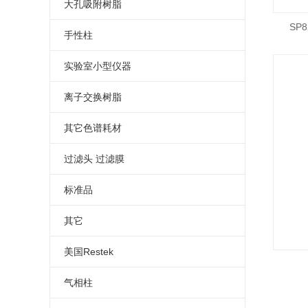
金属清除剂
专用柱
固定液
大孔吸附树脂
SP
GE填料
气相色谱
树脂
手性柱
反相填料
核壳柱
三菱树脂
乳酸手性柱
实验室小型仪器
亲水C18填料
配件
螯合树脂
大赛璐手性柱
离子交换树脂
葡聚糖凝胶填料
分析柱
卵粘蛋白手性柱
其它色谱耗材
萃取柱
针式过滤器
过滤头 过滤膜
tskgel
蠕动泵
标准品
光学异构体分析
柱温箱
EP
其它
尺寸排阻色谱柱
萃取小柱
USP
固相萃取
美国Restek
环糊精液相色谱柱
杂质
预装柱
苏玛罐
气相柱
强阳离子钙型交换柱