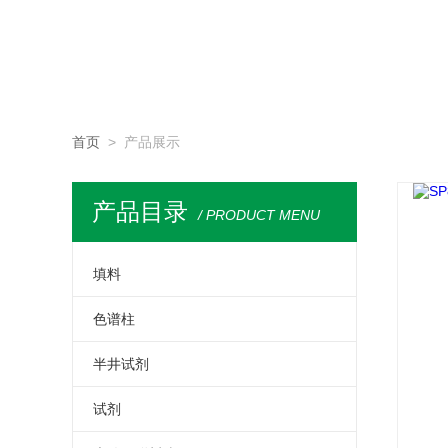
首页
> 产品展示
产品目录
/ PRODUCT MENU
填料
大孔树脂
色谱柱
凝胶过滤填料
固相萃取小柱
半井试剂
高纯填料
保护柱
培养基
试剂