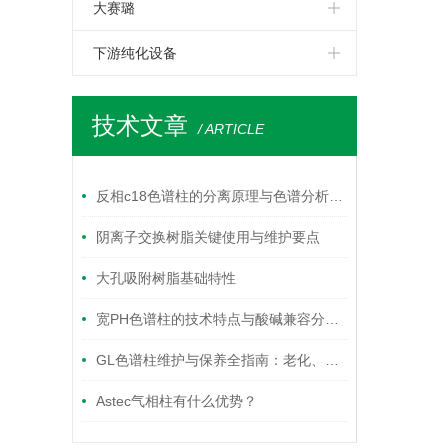
欧洲药典
GC-e/PSA固相萃取柱
空气采样罐
分析专用柱
大赛璐
氨基酸分析专用柱
采样器
固相萃取柱
下游纯化设备
反相c18色谱柱
萃取小柱。
毛细柱
技术文章
反相色谱柱
/ ARTICLE
采样气袋
手性色谱柱
GL气相柱
反相c18色谱柱的分离原理与色谱分析应用要点
凝胶色谱柱
SPE固相萃取小柱
阴离子交换树脂关键使用与维护要点
毛细管气相色谱柱
大孔吸附树脂基础特性
离子交换色谱柱
宽PH色谱柱的技术特点与酸碱兼容分离应用解析
凝胶过滤色谱柱
GL色谱柱维护与保养全指南：老化、清洗与存储最佳实践
疏水反应色谱柱
Astec气相柱有什么优势？
正相色谱柱