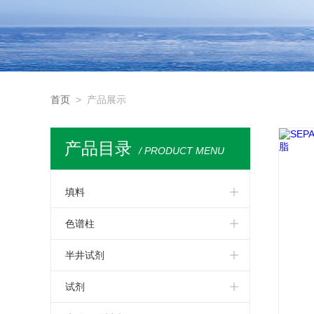
首页
> 产品展示
产品目录
/ PRODUCT MENU
填料
大孔树脂
色谱柱
凝胶过滤填料
固相萃取小柱
半井试剂
高纯填料
保护柱
培养基
试剂