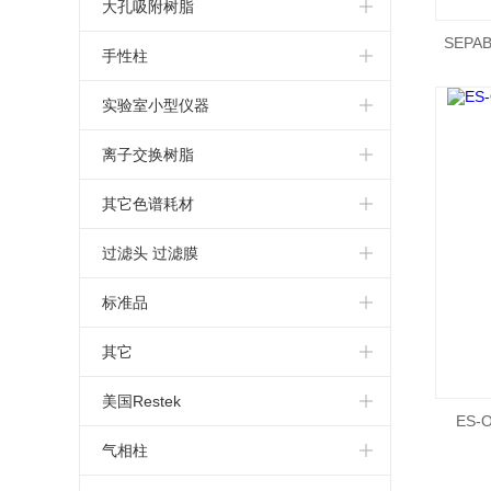
金属清除剂
专用柱
固定液
大孔吸附树脂
SEPA
GE填料
气相色谱
树脂
手性柱
反相填料
核壳柱
三菱树脂
乳酸手性柱
实验室小型仪器
亲水C18填料
配件
螯合树脂
大赛璐手性柱
离子交换树脂
葡聚糖凝胶填料
分析柱
卵粘蛋白手性柱
其它色谱耗材
萃取柱
针式过滤器
过滤头 过滤膜
tskgel
蠕动泵
标准品
光学异构体分析
柱温箱
EP
其它
尺寸排阻色谱柱
萃取小柱
USP
固相萃取
美国Restek
ES-
环糊精液相色谱柱
杂质
预装柱
苏玛罐
气相柱
强阳离子钙型交换柱