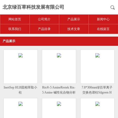
北京绿百草科技发展有限公司
网站首页
公司简介
产品展示
新闻中心
联系我们
产品目录
技术文章
在线留言
产品展示
InertSep HLB固相萃取小
Rtx®-5 AmineRestek Rtx-
7.8*300mm绿百草离子
柱
5 Amine 碱性化合物分析
交换色谱柱Silgreen H
柱