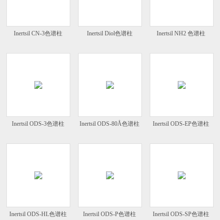
Inertsil CN-3色谱柱
Inertsil Diol色谱柱
Inertsil NH2 色谱柱
Inertsil ODS-3色谱柱
Inertsil ODS-80Å色谱柱
Inertsil ODS-EP色谱柱
Inertsil ODS-HL色谱柱
Inertsil ODS-P色谱柱
Inertsil ODS-SP色谱柱